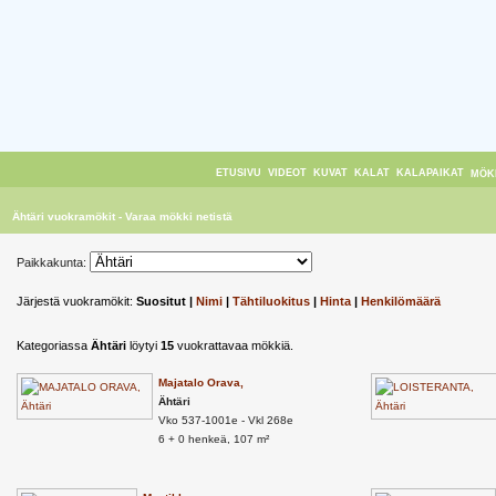
ETUSIVU
VIDEOT
KUVAT
KALAT
KALAPAIKAT
MÖK
Ähtäri vuokramökit - Varaa mökki netistä
Paikkakunta:
Järjestä vuokramökit:
Suositut |
Nimi
|
Tähtiluokitus
|
Hinta
|
Henkilömäärä
Kategoriassa
Ähtäri
löytyi
15
vuokrattavaa mökkiä.
Majatalo Orava,
Ähtäri
Vko 537-1001e - Vkl 268e
6 + 0 henkeä, 107 m²