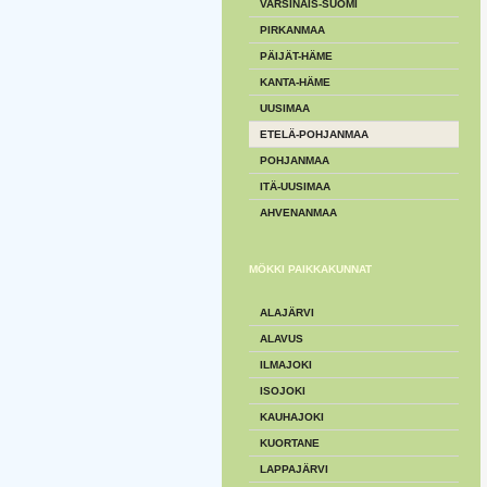
VARSINAIS-SUOMI
PIRKANMAA
PÄIJÄT-HÄME
KANTA-HÄME
UUSIMAA
ETELÄ-POHJANMAA
POHJANMAA
ITÄ-UUSIMAA
AHVENANMAA
MÖKKI PAIKKAKUNNAT
ALAJÄRVI
ALAVUS
ILMAJOKI
ISOJOKI
KAUHAJOKI
KUORTANE
LAPPAJÄRVI