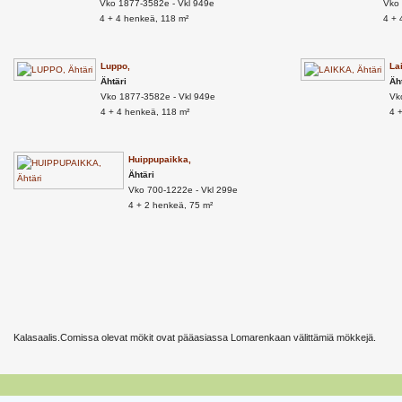
Vko 1877-3582e - Vkl 949e
Vko 
4 + 4 henkeä, 118 m²
4 + 
Luppo,
La
Ähtäri
Äh
Vko 1877-3582e - Vkl 949e
Vk
4 + 4 henkeä, 118 m²
4 
Huippupaikka,
Ähtäri
Vko 700-1222e - Vkl 299e
4 + 2 henkeä, 75 m²
Kalasaalis.Comissa olevat mökit ovat pääasiassa Lomarenkaan välittämiä mökkejä.