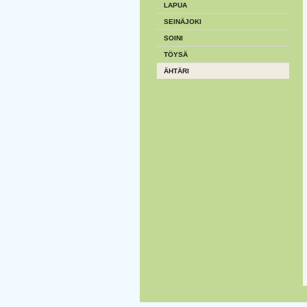
LAPUA
SEINÄJOKI
SOINI
TÖYSÄ
ÄHTÄRI