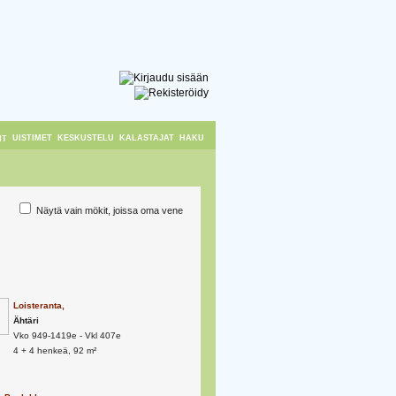
UISTIMET
KESKUSTELU
KALASTAJAT
HAKU
IT
Näytä vain mökit, joissa oma vene
Loisteranta,
Ähtäri
Vko 949-1419e - Vkl 407e
4 + 4 henkeä, 92 m²