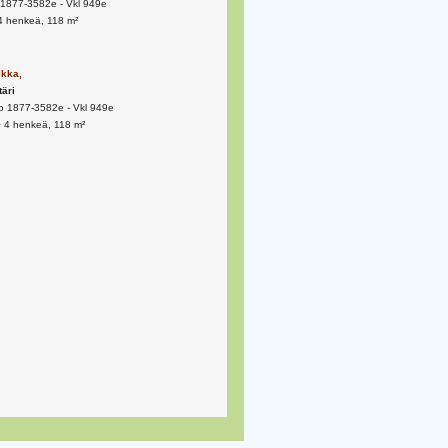
1877-3582e - Vkl 949e
4 henkeä, 118 m²
ikka,
täri
o 1877-3582e - Vkl 949e
+ 4 henkeä, 118 m²