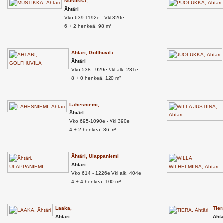
Mustikka,
Ähtäri
Vko 639-1192e - Vkl 320e
6 + 2 henkeä, 98 m²
Ähtäri, Golfhuvila
Ähtäri
Vko 538 - 929e Vkl alk. 231e
8 + 0 henkeä, 120 m²
Lähesniemi,
Ähtäri
Vko 695-1090e - Vkl 390e
4 + 2 henkeä, 36 m²
Ähtäri, Ulappaniemi
Ähtäri
Vko 614 - 1226e Vkl alk. 404e
4 + 4 henkeä, 100 m²
Laaka,
Tier
Ähtäri
Ähtä