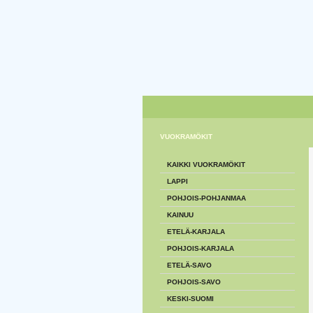
VUOKRAMÖKIT
KAIKKI VUOKRAMÖKIT
LAPPI
POHJOIS-POHJANMAA
KAINUU
ETELÄ-KARJALA
POHJOIS-KARJALA
ETELÄ-SAVO
POHJOIS-SAVO
KESKI-SUOMI