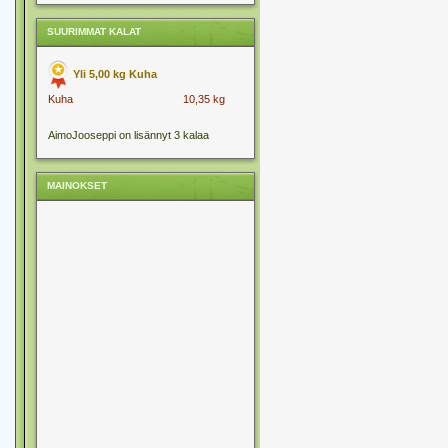
SUURIMMAT KALAT
Yli 5,00 kg Kuha
Kuha
10,35 kg
AimoJooseppi on lisännyt 3 kalaa
MAINOKSET