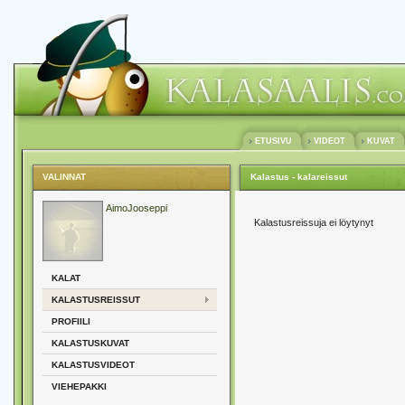
ETUSIVU
VIDEOT
KUVAT
VALINNAT
Kalastus - kalareissut
AimoJooseppi
Kalastusreissuja ei löytynyt
KALAT
KALASTUSREISSUT
PROFIILI
KALASTUSKUVAT
KALASTUSVIDEOT
VIEHEPAKKI