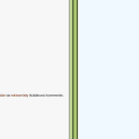
sään
tai
rekisteröidy
lisätäksesi kommentin.