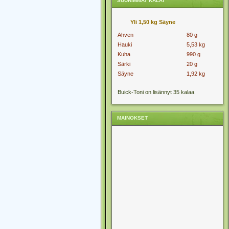
SUURIMMAT KALAT
Yli 1,50 kg Säyne
Ahven
80 g
Hauki
5,53 kg
Kuha
990 g
Särki
20 g
Säyne
1,92 kg
Buick-Toni on lisännyt 35 kalaa
MAINOKSET