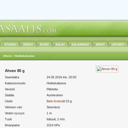
ETUSIVU
VIDEOT
KUVAT
KALAT
KALAPAIKAT
MÖKIT
UISTIMET
Ahven - Heittokalastus
Ahven 80 g
Saantiaika
24.05.2016 klo. 20:50
Kalastusmuoto
Heittokalastus
Vesistö
Piilotettu
Säätila
Aurinkoinen
Uistin
Bete
Krokodil
23 g
Vieheen väri
Sinertävä
Veden syvyys
1 m
Tuuli
Itätuuli, 2 m/s
Ilmanpaine
1014 hPa