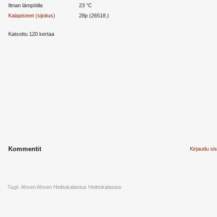
Ilman lämpötila
23 °C
Kalapisteet (sijoitus)
28p (26518.)
Katsottu 120 kertaa
Kommentit
Kirjaudu si
Tagit:
Ahven
Ahven Heittokalastus
Heittokalastus