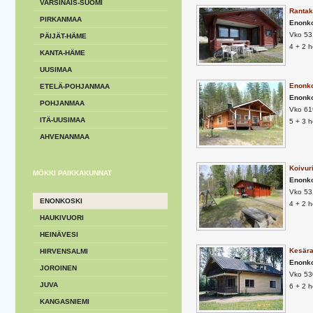
VARSINAIS-SUOMI
Rantaka
PIRKANMAA
Enonk
Vko 53
PÄIJÄT-HÄME
4 + 2 
KANTA-HÄME
UUSIMAA
Enonko
ETELÄ-POHJANMAA
Enonk
POHJANMAA
Vko 619
ITÄ-UUSIMAA
5 + 3 
AHVENANMAA
Koivur
MÖKKI PAIKKAKUNNAT
Enonk
Vko 53
ENONKOSKI
4 + 2 
HAUKIVUORI
HEINÄVESI
Kesära
HIRVENSALMI
Enonk
JOROINEN
Vko 53
JUVA
6 + 2 
KANGASNIEMI