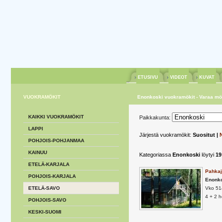
ETUSIVU
VIDEOT
KUVAT
VUOKRAMÖKIT
Enonkoski vuokramökit - Varaa mök
KAIKKI VUOKRAMÖKIT
Paikkakunta:
LAPPI
Järjestä vuokramökit:
Suositut |
POHJOIS-POHJANMAA
KAINUU
Kategoriassa
Enonkoski
löytyi
19
ETELÄ-KARJALA
Pahkaj
POHJOIS-KARJALA
Enonk
ETELÄ-SAVO
Vko 51
4 + 2 
POHJOIS-SAVO
KESKI-SUOMI