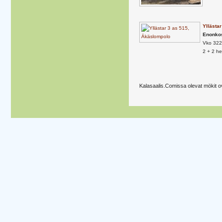
Yllästa
Enonko
Vko 322
2 + 2 h
Kalasaalis.Comissa olevat mökit 