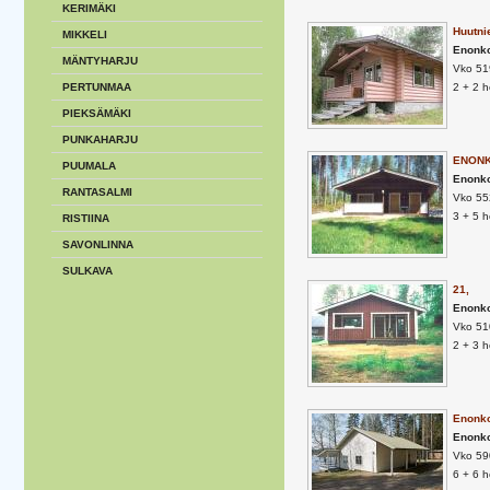
KERIMÄKI
Huutni
MIKKELI
Enonk
MÄNTYHARJU
Vko 51
PERTUNMAA
2 + 2 
PIEKSÄMÄKI
PUNKAHARJU
ENONK
PUUMALA
Enonk
RANTASALMI
Vko 55
3 + 5 
RISTIINA
SAVONLINNA
SULKAVA
21,
Enonk
Vko 51
2 + 3 
Enonko
Enonk
Vko 59
6 + 6 