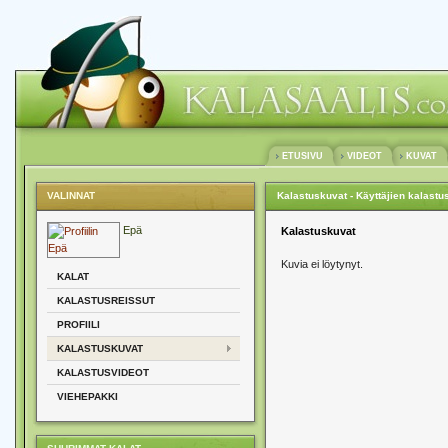
ETUSIVU
VIDEOT
KUVAT
VALINNAT
Kalastuskuvat - Käyttäjien kalastu
Epä
Kalastuskuvat
Kuvia ei löytynyt.
KALAT
KALASTUSREISSUT
PROFIILI
KALASTUSKUVAT
KALASTUSVIDEOT
VIEHEPAKKI