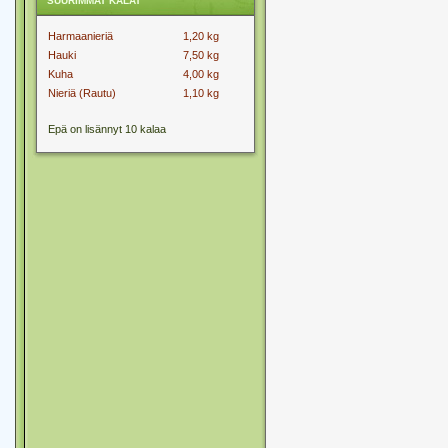
SUURIMMAT KALAT
Harmaanieriä
1,20 kg
Hauki
7,50 kg
Kuha
4,00 kg
Nieriä (Rautu)
1,10 kg
Epä on lisännyt 10 kalaa