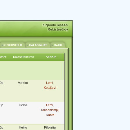
KESKUSTELU
KALASTAJAT
HAKU
steet
Kalastusmuoto
Vesistö
9p
Verkko
Lemi,
Kotajärvi
8p
Heitto
Lemi,
Tallisenlampi,
Ranta
6p
Heitto
Piilotettu