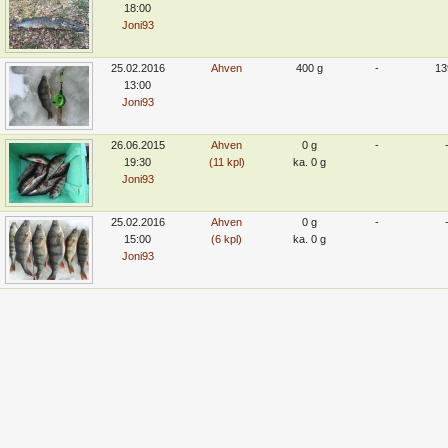
18:00
Joni93
25.02.2016
Ahven
400 g
-
13
13:00
Joni93
26.06.2015
Ahven
0 g
-
19:30
(11 kpl)
ka. 0 g
Joni93
25.02.2016
Ahven
0 g
-
15:00
(6 kpl)
ka. 0 g
Joni93