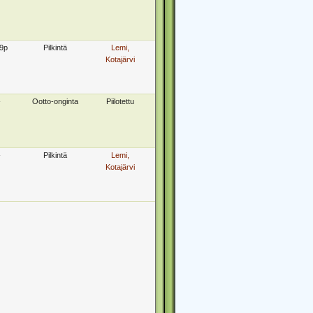
9p
Pilkintä
Lemi,
Kotajärvi
-
Ootto-onginta
Piilotettu
-
Pilkintä
Lemi,
Kotajärvi