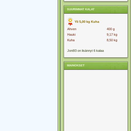
SUURIMMAT KALAT
Yli 5,00 kg Kuha
Ahven
400 g
Hauki
9,17 kg
Kuha
8,50 kg
Joni93 on lisännyt 6 kalaa
MAINOKSET