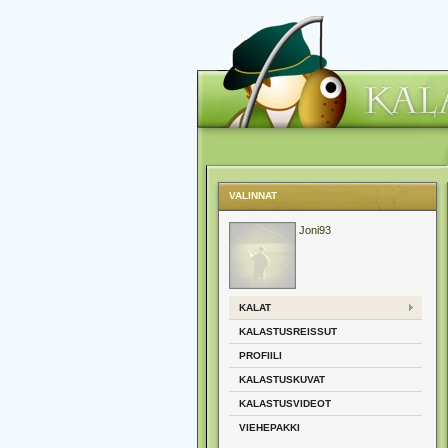
VALINNAT
Joni93
KALAT
KALASTUSREISSUT
PROFIILI
KALASTUSKUVAT
KALASTUSVIDEOT
VIEHEPAKKI