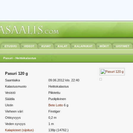
ETUSIVU
VIDEOT
KUVAT
KALAT
KALAPAIKAT
MÖKIT
UISTIMET
Pasuri - Heittokalastus
Pasuri 120 g
Saantiaika
09.06.2012 klo. 22:40
Kalastusmuoto
Heittokalastus
Vesistö
Piilotettu
Säätila
Puolipilvinen
Uistin
Bete
Lotto
6 g
Vieheen väri
Firetiger
Ottisyvyys
0,2 m
Veden syvyys
1 m
Kalapisteet (sijoitus)
138p (14762.)