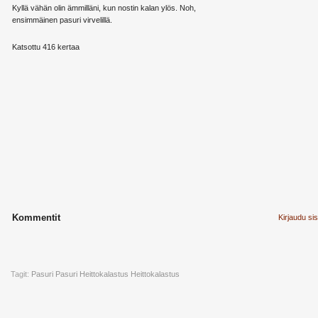
Kyllä vähän olin ämmilläni, kun nostin kalan ylös. Noh,
ensimmäinen pasuri virvelillä.
Katsottu 416 kertaa
Kommentit
Kirjaudu si
Tagit:
Pasuri
Pasuri Heittokalastus
Heittokalastus