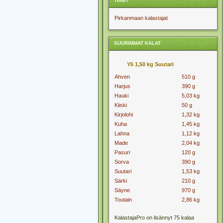
TIIMIT
Pirkanmaan kalastajat
SUURIMMAT KALAT
Yli 1,50 kg Suutari
Ahven
510 g
Harjus
390 g
Hauki
5,03 kg
Kiiski
50 g
Kirjolohi
1,32 kg
Kuha
1,45 kg
Lahna
1,12 kg
Made
2,04 kg
Pasuri
120 g
Sorva
390 g
Suutari
1,53 kg
Särki
210 g
Säyne
970 g
Toutain
2,86 kg
KalastajaPro on lisännyt 75 kalaa