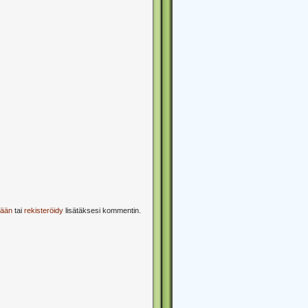
sään
tai
rekisteröidy
lisätäksesi kommentin.