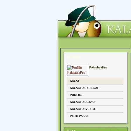
VALINNAT
KalastajaPro
KALAT
KALASTUSREISSUT
PROFIILI
KALASTUSKUVAT
KALASTUSVIDEOT
VIEHEPAKKI