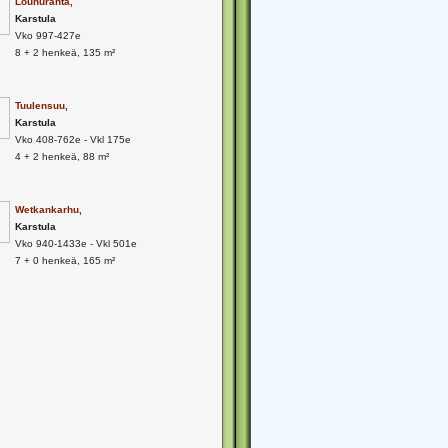
Louhuranta,
Karstula
Vko 997-427e
8 + 2 henkeä, 135 m²
Tuulensuu,
Karstula
Vko 408-762e - Vkl 175e
4 + 2 henkeä, 88 m²
Wetkankarhu,
Karstula
Vko 940-1433e - Vkl 501e
7 + 0 henkeä, 165 m²