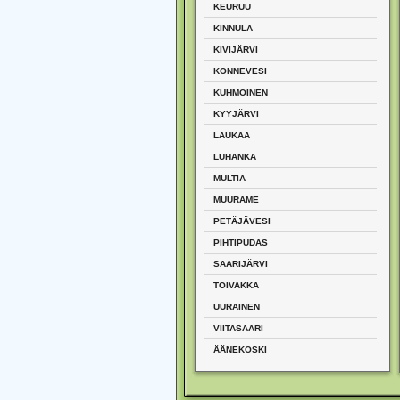
KEURUU
KINNULA
KIVIJÄRVI
KONNEVESI
KUHMOINEN
KYYJÄRVI
LAUKAA
LUHANKA
MULTIA
MUURAME
PETÄJÄVESI
PIHTIPUDAS
SAARIJÄRVI
TOIVAKKA
UURAINEN
VIITASAARI
ÄÄNEKOSKI