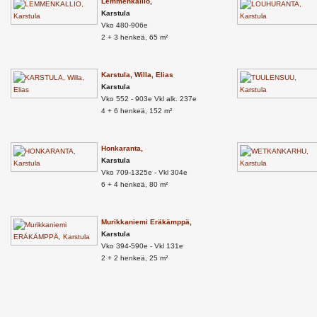
Lemmenkallio,
Karstula
Vko 480-906e
2 + 3 henkeä, 65 m²
Karstula, Willa, Elias
Karstula
Vko 552 - 903e Vkl alk. 237e
4 + 6 henkeä, 152 m²
Honkaranta,
Karstula
Vko 709-1325e - Vkl 304e
6 + 4 henkeä, 80 m²
Murikkaniemi Eräkämppä,
Karstula
Vko 394-590e - Vkl 131e
2 + 2 henkeä, 25 m²