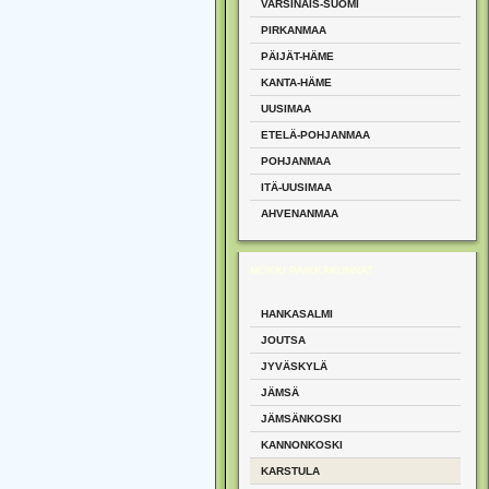
VARSINAIS-SUOMI
PIRKANMAA
PÄIJÄT-HÄME
KANTA-HÄME
UUSIMAA
ETELÄ-POHJANMAA
POHJANMAA
ITÄ-UUSIMAA
AHVENANMAA
MÖKKI PAIKKAKUNNAT
HANKASALMI
JOUTSA
JYVÄSKYLÄ
JÄMSÄ
JÄMSÄNKOSKI
KANNONKOSKI
KARSTULA