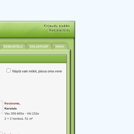
KESKUSTELU
KALASTAJAT
HAKU
Näytä vain mökit, joissa oma vene
Kesäranta,
Karstula
Vko 356-665e - Vkl 152e
2 + 2 henkeä, 51 m²