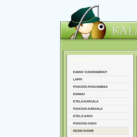
VUOKRAMÖKIT
KAIKKI VUOKRAMÖKIT
LAPPI
POHJOIS-POHJANMAA
KAINUU
ETELÄ-KARJALA
POHJOIS-KARJALA
ETELÄ-SAVO
POHJOIS-SAVO
KESKI-SUOMI