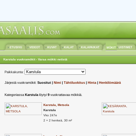
ETUSIVU
VIDEOT
KUVAT
KALAT
KALAPAIKAT
UISTIMET
MÖKIT
Karstula vuokramökit - Varaa mökki netistä
Paikkakunta:
Järjestä vuokramökit:
Suositut |
Nimi
|
Tähtiluokitus
|
Hinta
|
Henkilömäärä
Kategoriassa
Karstula
löytyi
9
vuokrattavaa mökkiä.
Karstula, Metsola
Karstula
Vko 247e
2 + 2 henkeä, 30 m²