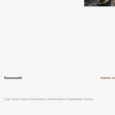
Kommentit
Kirjaudu si
Tagit:
Harjus
Harjus Perhokalastus
Perhokalastus
Tengeliönjoki
Ylitornio