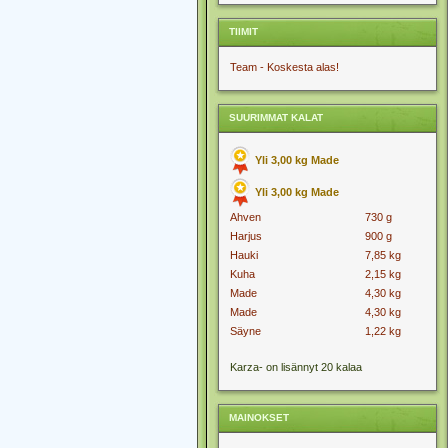
TIIMIT
Team - Koskesta alas!
SUURIMMAT KALAT
Yli 3,00 kg Made
Yli 3,00 kg Made
Ahven
730 g
Harjus
900 g
Hauki
7,85 kg
Kuha
2,15 kg
Made
4,30 kg
Made
4,30 kg
Säyne
1,22 kg
Karza- on lisännyt 20 kalaa
MAINOKSET