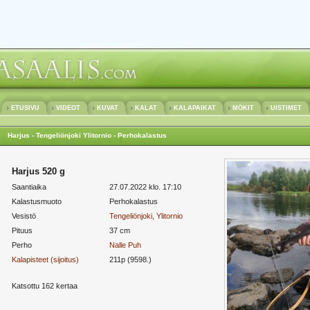
ETUSIVU
VIDEOT
KUVAT
KALAT
KALAPAIKAT
MÖKIT
UISTIMET
Harjus - Tengeliönjoki Ylitornio - Perhokalastus
Harjus 520 g
Saantiaika
27.07.2022 klo. 17:10
Kalastusmuoto
Perhokalastus
Vesistö
Tengeliönjoki, Ylitornio
Pituus
37 cm
Perho
Nalle Puh
Kalapisteet (sijoitus)
211p (9598.)
Katsottu 162 kertaa