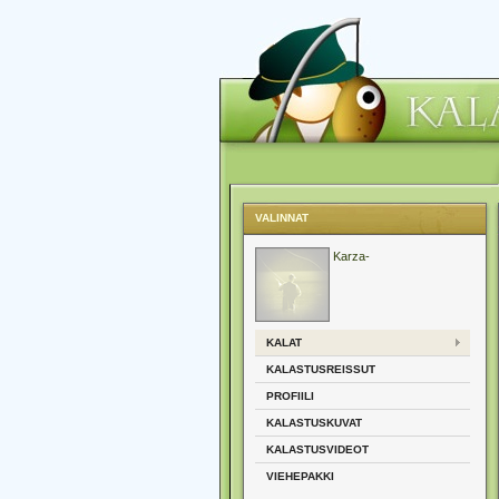
VALINNAT
Karza-
KALAT
KALASTUSREISSUT
PROFIILI
KALASTUSKUVAT
KALASTUSVIDEOT
VIEHEPAKKI