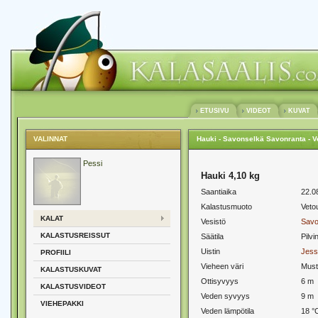
ETUSIVU
VIDEOT
KUVAT
VALINNAT
Hauki - Savonselkä Savonranta - V
Pessi
Hauki 4,10 kg
Saantiaika
22.0
Kalastusmuoto
Vetou
KALAT
Vesistö
Savo
KALASTUSREISSUT
Säätila
Pilvi
Uistin
Jess
PROFIILI
Vieheen väri
Must
KALASTUSKUVAT
Ottisyvyys
6 m
KALASTUSVIDEOT
Veden syvyys
9 m
VIEHEPAKKI
Veden lämpötila
18 °