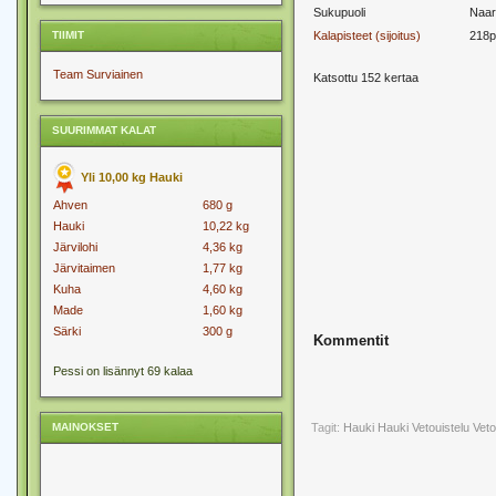
Sukupuoli
Naar
TIIMIT
Kalapisteet (sijoitus)
218p
Team Surviainen
Katsottu 152 kertaa
SUURIMMAT KALAT
Yli 10,00 kg Hauki
Ahven
680 g
Hauki
10,22 kg
Järvilohi
4,36 kg
Järvitaimen
1,77 kg
Kuha
4,60 kg
Made
1,60 kg
Särki
300 g
Kommentit
Pessi on lisännyt 69 kalaa
MAINOKSET
Tagit:
Hauki
Hauki Vetouistelu
Veto