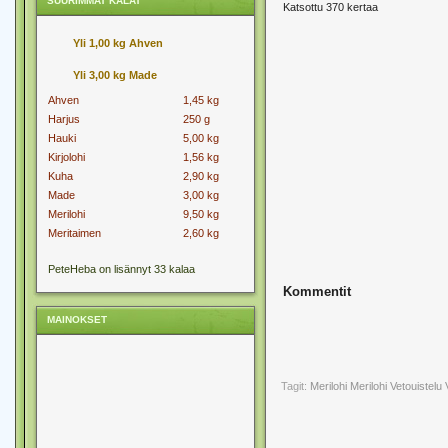
SUURIMMAT KALAT
Katsottu 370 kertaa
Yli 1,00 kg Ahven
Yli 3,00 kg Made
Ahven
1,45 kg
Harjus
250 g
Hauki
5,00 kg
Kirjolohi
1,56 kg
Kuha
2,90 kg
Made
3,00 kg
Merilohi
9,50 kg
Meritaimen
2,60 kg
PeteHeba on lisännyt 33 kalaa
Kommentit
MAINOKSET
Tagit:
Merilohi
Merilohi Vetouistelu