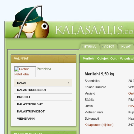
ETUSIVU
VIDEOT
KUVAT
VALINNAT
Merilohi - Oulujoki Oulu - Vetouiste
PeteHeba
Merilohi 9,50 kg
Saantiaika
20.
KALAT
Kalastusmuoto
Veto
KALASTUSREISSUT
Vesistö
Oul
PROFIILI
Säätila
Pilv
KALASTUSKUVAT
Uistin
Hir
KALASTUSVIDEOT
Vieheen väri
Kup
Sukupuoli
Naa
VIEHEPAKKI
Kalapisteet (sijoitus)
347