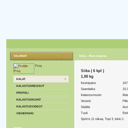
VALINNAT
Siika - Mato-onginta
Proq
Siika ( 6 kpl )
1,00 kg
KALAT
Keskipaino
167
KALASTUSREISSUT
Saantiaika
15.
PROFIILI
Kalastusmuoto
Mat
KALASTUSKUVAT
Vesistö
Piil
KALASTUSVIDEOT
Säätila
Aur
Tuuli
Etel
VIEHEPAKKI
Spörre 11 siikaa, Topi 3, lokki 1