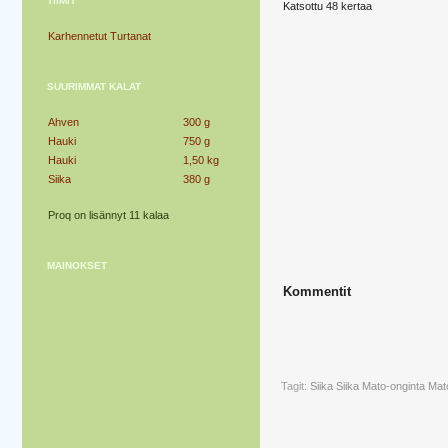
TIIMIT
Katsottu 48 kertaa
Karhennetut Turtanat
SUURIMMAT KALAT
Ahven
300 g
Hauki
750 g
Hauki
1,50 kg
Siika
380 g
Proq on lisännyt 11 kalaa
MAINOKSET
Kommentit
Tagit:
Siika
Siika Mato-onginta
Mat