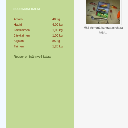
SUURIMMAT KALAT
Ahven
400 g
Hauki
4,00 kg
Mitä viehettä kannattas uittaa
Järvitaimen
1,00 kg
kirjol..
Järvitaimen
1,00 kg
Kirjolohi
850 g
Taimen
1,20 kg
Roope- on lisännyt 6 kalaa