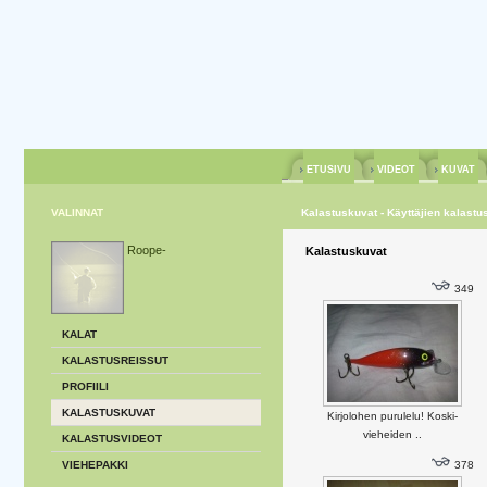
ETUSIVU
VIDEOT
KUVAT
VALINNAT
Kalastuskuvat - Käyttäjien kalastu
Roope-
Kalastuskuvat
349
KALAT
KALASTUSREISSUT
PROFIILI
KALASTUSKUVAT
Kirjolohen purulelu! Koski-
vieheiden ..
KALASTUSVIDEOT
VIEHEPAKKI
378