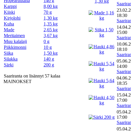
Hopearuutana
140 g
Saarira
Karppi
8,00 kg
23.02.
Kiiski
70 g
18:30
Kirjolohi
1,30 kg
Saarira
Kuha
1,35 kg
14.04.
Made
2,65 kg
15:00
Meritaimen
3,67 kg
Saarira
Muu kalalaji
0 g
10.06.
Piikkimonni
10 g
18:10
Siika
1,50 kg
Saarira
Silakka
140 g
05.06.
Särki
200 g
14:00
Saarira
Saariranta on lisännyt 57 kalaa
04.06.
MAINOKSET
18:35
Saarira
15.04.
17:00
Saarira
05.04.
17:00
Saarira
05.04.