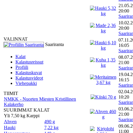
21.05.
20:00
Saarira
10.02.
20:00
Saarira
VALINNAT
07.11.
Saariranta
16:05
Saarira
Kalat
08.07.
Kalastusreissut
21:00
Profiili
Saarira
Kalastuskuvat
19.04.
Kalastusvideot
16:15
Viehepakki
Saarira
02.04.
TIIMIT
10:20
NMKK - Nuorten Miesten Kristillinen
Saarira
Kalakerho
03.06.
SUURIMMAT KALAT
21:00
Yli 7,50 kg Karppi
Saarira
Ahven
490 g
09.06.
Hauki
7,22 kg
11:00