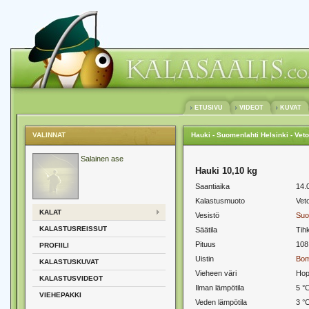
ETUSIVU
VIDEOT
KUVAT
VALINNAT
Hauki - Suomenlahti Helsinki - Veto
Salainen ase
Hauki 10,10 kg
Saantiaika
14.
Kalastusmuoto
Veto
KALAT
Vesistö
Suo
KALASTUSREISSUT
Säätila
Tih
Pituus
108
PROFIILI
Uistin
Bom
KALASTUSKUVAT
Vieheen väri
Ho
KALASTUSVIDEOT
Ilman lämpötila
5 °
VIEHEPAKKI
Veden lämpötila
3 °