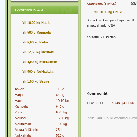
Kalapisteet (sijoitus)
537
SUURIMMAT KALAT
Yli 10,00 kg Hauki
Sama kala kuin puhahupin sivulla.
Yli 10,00 kg Hauki
ennätyshauki. C&R.
Yli 500 g Kampela
Katsottu 560 kertaa
Yli 5,00 kg Kuha
Yli 12,50 kg Merilohi
Yli 4,00 kg Meritaimen
Yli 500 g Nokkakala
Yli 1,50 kg Säyne
Ahven
710 g
Kommentit
Harjus
840 g
Hauki
10,10 kg
14.04.2014
Kalastaja-Pekk
Kampela
640 g
Kuha
6,70 kg
Merilohi
15,80 kg
Tagit:
Hauki
Hauki Vetouistelu
Veto
Meritaimen
7,00 kg
Mustatäplätokko
25 g
Nokkakala
520 g