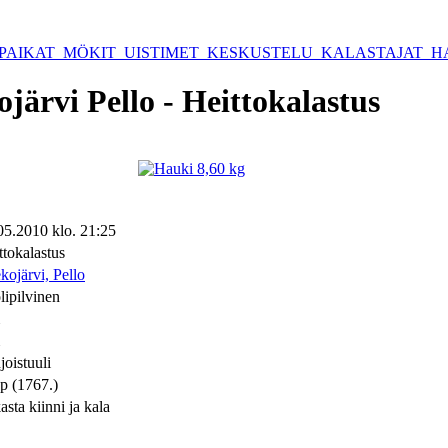
PAIKAT
MÖKIT
UISTIMET
KESKUSTELU
KALASTAJAT
H
järvi Pello - Heittokalastus
05.2010 klo. 21:25
ttokalastus
kojärvi, Pello
lipilvinen
joistuuli
p (1767.)
asta kiinni ja kala