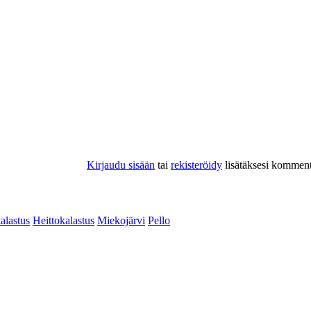
Kirjaudu sisään
tai
rekisteröidy
lisätäksesi komment
alastus
Heittokalastus
Miekojärvi
Pello