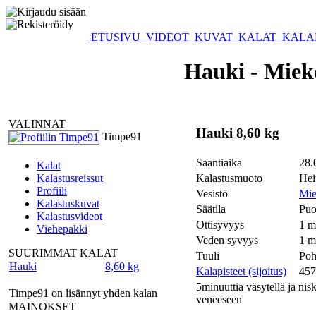
ETUSIVU
VIDEOT
KUVAT
KALAT
KALA
Hauki - Mieko
VALINNAT
Hauki 8,60 kg
Timpe91
Saantiaika
28.
Kalat
Kalastusreissut
Kalastusmuoto
Hei
Profiili
Vesistö
Mie
Kalastuskuvat
Säätila
Puo
Kalastusvideot
Ottisyvyys
1 m
Viehepakki
Veden syvyys
1 m
SUURIMMAT KALAT
Tuuli
Poh
Hauki
8,60 kg
Kalapisteet (sijoitus)
457
5minuuttia väsytellä ja nisk
Timpe91 on lisännyt yhden kalan
veneeseen
MAINOKSET