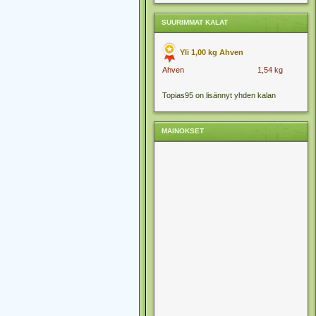
SUURIMMAT KALAT
Yli 1,00 kg Ahven
Ahven
1,54 kg
Topias95 on lisännyt yhden kalan
MAINOKSET