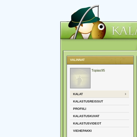
VALINNAT
Topias95
KALAT
KALASTUSREISSUT
PROFIILI
KALASTUSKUVAT
KALASTUSVIDEOT
VIEHEPAKKI