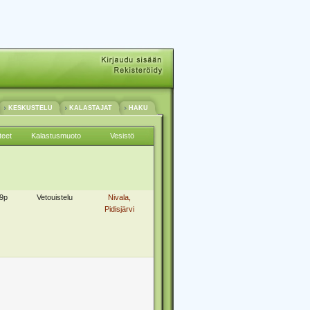
KESKUSTELU
KALASTAJAT
HAKU
teet
Kalastusmuoto
Vesistö
9p
Vetouistelu
Nivala,
Pidisjärvi