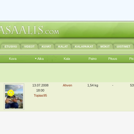
ETUSIVU
VIDEOT
KUVAT
KALAT
KALAPAIKAT
MÖKIT
UISTIMET
Kuva
Aika
Kala
Paino
Pituus
Pis
13.07.2008
Ahven
1,54 kg
-
53
18:00
Topias95