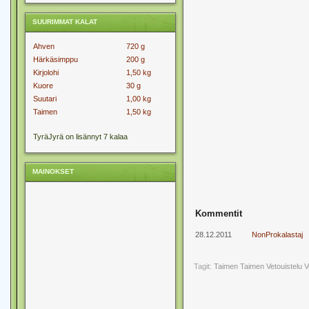
SUURIMMAT KALAT
Ahven
720 g
Härkäsimppu
200 g
Kirjolohi
1,50 kg
Kuore
30 g
Suutari
1,00 kg
Taimen
1,50 kg
TyräJyrä on lisännyt 7 kalaa
MAINOKSET
Kommentit
28.12.2011
NonProkalastaj
Tagit:
Taimen
Taimen Vetouistelu
V