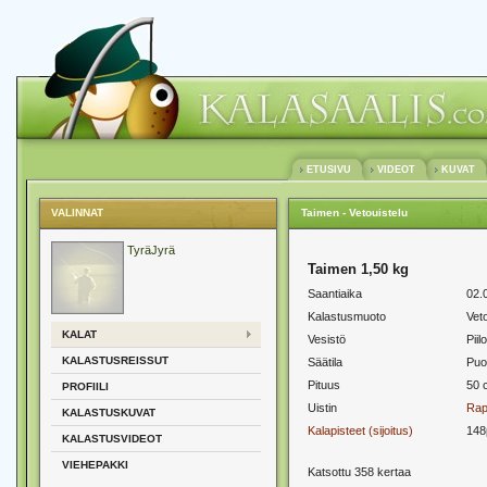
ETUSIVU
VIDEOT
KUVAT
VALINNAT
Taimen - Vetouistelu
TyräJyrä
Taimen 1,50 kg
Saantiaika
02.
Kalastusmuoto
Veto
KALAT
Vesistö
Piil
KALASTUSREISSUT
Säätila
Puol
Pituus
50 
PROFIILI
Uistin
Rap
KALASTUSKUVAT
Kalapisteet (sijoitus)
148
KALASTUSVIDEOT
VIEHEPAKKI
Katsottu 358 kertaa