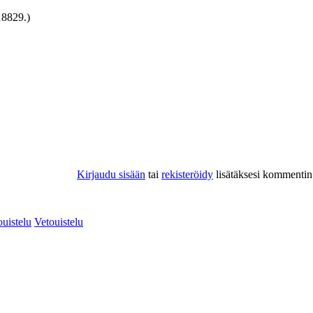
18829.)
Kirjaudu sisään
tai
rekisteröidy
lisätäksesi kommentin
ouistelu
Vetouistelu