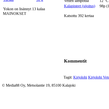
Veden lämpötila
12 °C
Kalapisteet (sijoitus)
98p (
Yokon on lisännyt 13 kalaa
MAINOKSET
Katsottu 392 kertaa
Kommentit
Tagit:
Kirjolohi
Kirjolohi Vet
© Media88 Oy, Metsolantie 19, 85100 Kalajoki