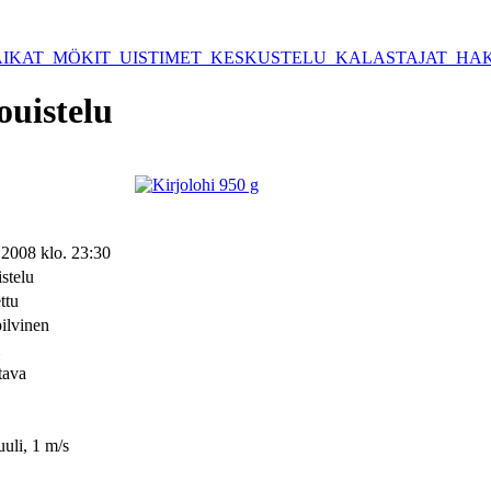
IKAT
MÖKIT
UISTIMET
KESKUSTELU
KALASTAJAT
HA
ouistelu
.2008 klo. 23:30
stelu
ettu
ilvinen
tava
uuli, 1 m/s