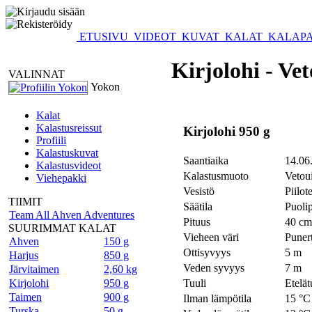
ETUSIVU
VIDEOT
KUVAT
KALAT
KALAPA
Kirjolohi - Vet
VALINNAT
Yokon
Kalat
Kalastusreissut
Kirjolohi 950 g
Profiili
Kalastuskuvat
Saantiaika
14.06
Kalastusvideot
Kalastusmuoto
Vetoui
Viehepakki
Vesistö
Piilot
TIIMIT
Säätila
Puolip
Team All Ahven Adventures
Pituus
40 cm
SUURIMMAT KALAT
Vieheen väri
Puner
Ahven
150 g
Ottisyvyys
5 m
Harjus
850 g
Veden syvyys
7 m
Järvitaimen
2,60 kg
Kirjolohi
950 g
Tuuli
Etelät
Taimen
900 g
Ilman lämpötila
15 °C
Turska
50 g