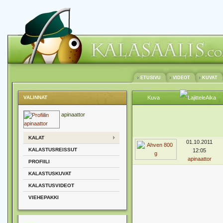
ETUSIVU
VIDEOT
KUVAT
VALINNAT
Kuva
Aika
apinaattor
KALAT
01.10.2011
KALASTUSREISSUT
12:05
apinaattor
PROFIILI
KALASTUSKUVAT
KALASTUSVIDEOT
VIEHEPAKKI