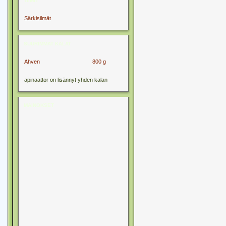
TIIMIT
Särkisilmät
SUURIMMAT KALAT
Ahven
800 g
apinaattor on lisännyt yhden kalan
MAINOKSET