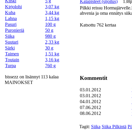
Kiiski
5 g
Kalapisteet (sijoitus)
138p
Kirjolohi
3,07 kg
Pilkki reissu Hormajärvelle.
Kuha
3,44 kg
ahvenia ja oma ennätys siika
Lahna
1,15 kg
Pasuri
100 g
Katsottu 762 kertaa
Puronieriä
50 g
Siika
980 g
Suutari
2,33 kg
Särki
30 g
Taimen
1,51 kg
Toutain
3,16 kg
Turpa
760 g
bissezz on lisännyt 113 kalaa
Kommentit
MAINOKSET
03.01.2012
03.01.2012
04.01.2012
07.06.2012
08.06.2012
Tagit:
Siika
Siika Pilkintä
Pi