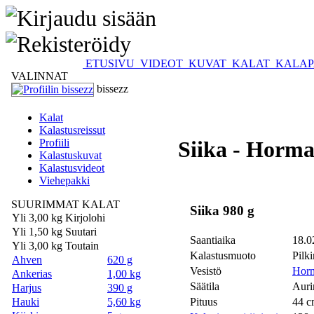
ETUSIVU
VIDEOT
KUVAT
KALAT
KALAP
VALINNAT
bissezz
Kalat
Kalastusreissut
Profiili
Siika - Horma
Kalastuskuvat
Kalastusvideot
Viehepakki
SUURIMMAT KALAT
Siika 980 g
Yli 3,00 kg Kirjolohi
Yli 1,50 kg Suutari
Saantiaika
18.0
Yli 3,00 kg Toutain
Kalastusmuoto
Pilki
Ahven
620 g
Vesistö
Horm
Ankerias
1,00 kg
Säätila
Auri
Harjus
390 g
Hauki
5,60 kg
Pituus
44 