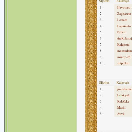
Sijoitus
Kalastaja
1.
Hevossuo
2.
Zaghareth
3.
Lostedt
4.
Lapamato
5.
Pelleli
6.
theKalasta
7.
Kalapoju
8.
mustanlah
9.
mikoz-28
10.
zeipeikei
Sijoitus
Kalastaja
1.
juntukaine
2.
kalakyttä
3.
KalAkke
4.
Mäski
5.
Avvk