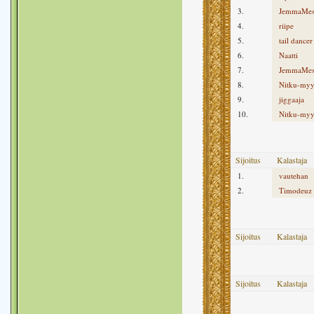
3.
JemmaMes
4.
riipe
5.
tail dancer
6.
Naatti
7.
JemmaMes
8.
Nitku-my
9.
jiggaaja
10.
Nitku-my
Sijoitus
Kalastaja
1.
vautehan
2.
Timodeuz
Sijoitus
Kalastaja
Sijoitus
Kalastaja