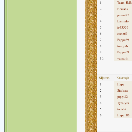
1.
Team-JM
2.
Herra47
3.
penna87
4.
Lammio
5.
ie43536
6.
esine69
7.
Pappa69
8.
tuoppi63
9.
Pappa69
10.
yamarin
Sijoitus
Kalastaja
1.
Hape
2.
Shokata
3.
juppi82
4.
TyräJyrä
5.
tseikki
6.
Hapa_86