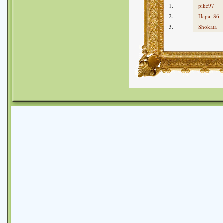
1.
pike97
2.
Hapa_86
3.
Shokata