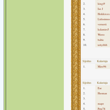
2.
kingi9
3.
Iso J
4.
Heikkixxx
5.
Lidissimus
6.
vernerii
7.
kalamies5
8.
Werro
9.
baltic
10.
toby666
Sijoitus
Kalastaja
1.
Miro96
Sijoitus
Kalastaja
1.
Ese
2.
Husman
3.
4.
mape
5.
Pete78