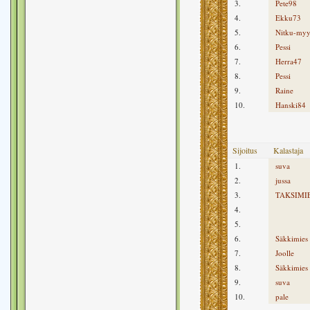
3.
Pete98
4.
Ekku73
5.
Nitku-my
6.
Pessi
7.
Herra47
8.
Pessi
9.
Raine
10.
Hanski84
Sijoitus
Kalastaja
1.
suva
2.
jussa
3.
TAKSIMI
4.
5.
6.
Säkkimies
7.
Joolle
8.
Säkkimies
9.
suva
10.
pale