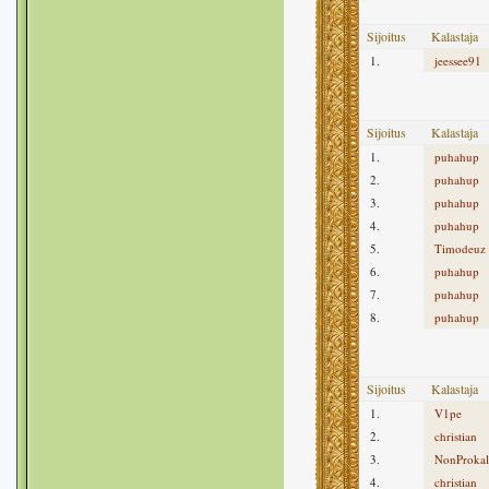
Sijoitus
Kalastaja
1.
jeessee91
Sijoitus
Kalastaja
1.
puhahup
2.
puhahup
3.
puhahup
4.
puhahup
5.
Timodeuz
6.
puhahup
7.
puhahup
8.
puhahup
Sijoitus
Kalastaja
1.
V1pe
2.
christian
3.
NonProkala
4.
christian