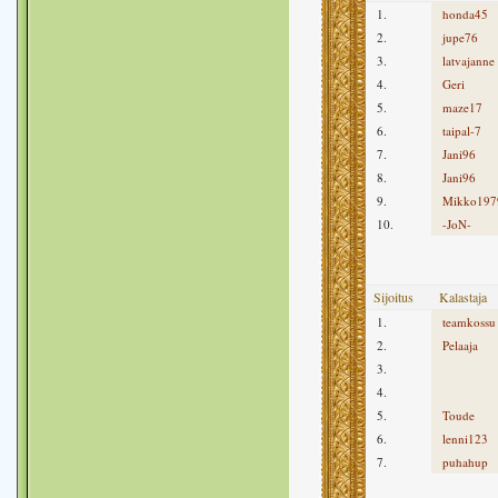
1.
honda45
2.
jupe76
3.
latvajanne
4.
Geri
5.
maze17
6.
taipal-7
7.
Jani96
8.
Jani96
9.
Mikko197
10.
-JoN-
Sijoitus
Kalastaja
1.
teamkossu
2.
Pelaaja
3.
4.
5.
Toude
6.
lenni123
7.
puhahup