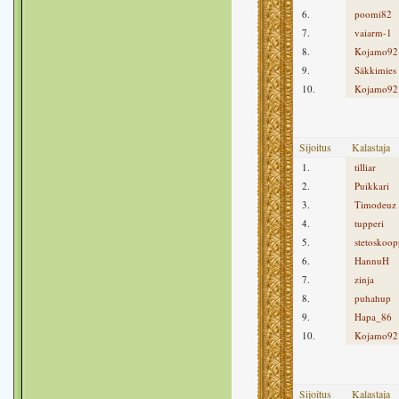
6.
poomi82
7.
vaiarm-1
8.
Kojamo92
9.
Säkkimies
10.
Kojamo92
Sijoitus
Kalastaja
1.
tilliar
2.
Puikkari
3.
Timodeuz
4.
tupperi
5.
stetoskoop
6.
HannuH
7.
zinja
8.
puhahup
9.
Hapa_86
10.
Kojamo92
Sijoitus
Kalastaja