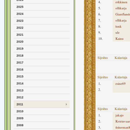
4.
erkkinen
2025
5.
ollikarja
6.
GiantSand
2024
7.
ollikarja
2023
8.
hmk
2022
9.
ule
2021
10.
Kainu
2020
2019
2018
Sijoitus
Kalastaja
2017
2016
Sijoitus
Kalastaja
2015
1.
esine69
2014
2.
2013
2012
2011
Sijoitus
Kalastaja
2010
1.
jakajo
2009
2.
Koirinvaar
2008
3.
fisherman