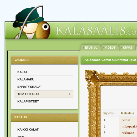
ETUSIVU
VIDEOT
KUVAT
VALINNAT
Kalasaalis.Comin suurimmat kalat
KALAT
KALAHAKU
ENNÄTYSKALAT
TOP 10 KALAT
KALAPISTEET
Sijoitus
Kalastaja
RAJAUS
1.
eemut
2.
mikopaak
KAIKKI KALAT
3.
erkkinen
2026