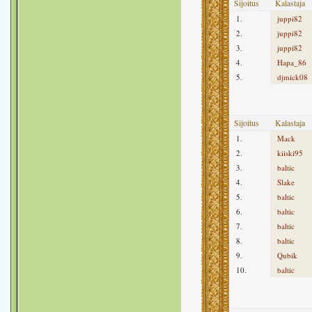
Sijoitus
Kalastaja
1.
juppi82
2.
juppi82
3.
juppi82
4.
Hapa_86
5.
djmick08
Sijoitus
Kalastaja
1.
Mack
2.
kiiski95
3.
baltic
4.
Slake
5.
baltic
6.
baltic
7.
baltic
8.
baltic
9.
Qubik
10.
baltic