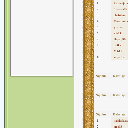
1.
KalastajaP
2.
fisustaja92
3.
christian
4.
Vastaranna
5.
yjanne
6.
kiiski95
7.
Hapa_86
8.
tseikki
9.
Mäski
10.
zeipeikei
Sijoitus
Kalastaja
Sijoitus
Kalastaja
Sijoitus
Kalastaja
1.
kalakalaka
2.
aipe88