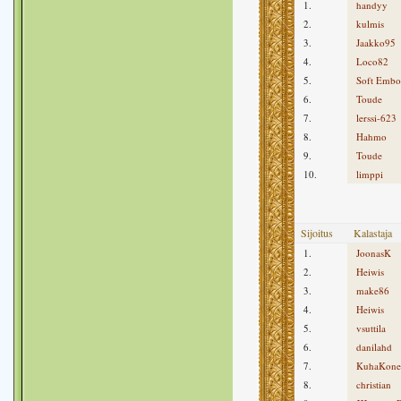
1.
handyy
2.
kulmis
3.
Jaakko95
4.
Loco82
5.
Soft Embo
6.
Toude
7.
lerssi-623
8.
Hahmo
9.
Toude
10.
limppi
Sijoitus
Kalastaja
1.
JoonasK
2.
Heiwis
3.
make86
4.
Heiwis
5.
vsuttila
6.
danilahd
7.
KuhaKone
8.
christian