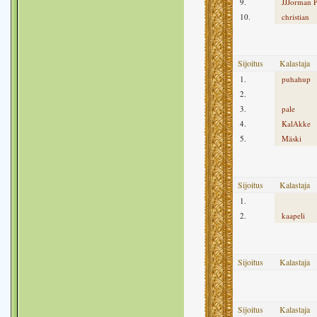
9.
JJJorman P
10.
christian
Sijoitus
Kalastaja
1.
puhahup
2.
3.
pale
4.
KalAkke
5.
Mäski
Sijoitus
Kalastaja
1.
2.
kaapeli
Sijoitus
Kalastaja
Sijoitus
Kalastaja