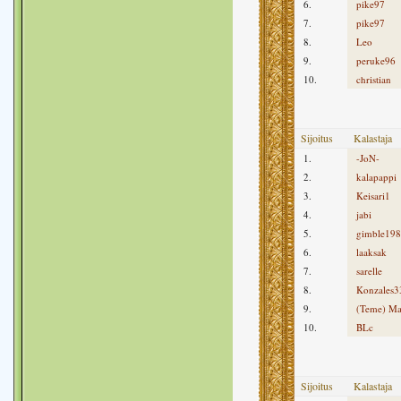
6.
pike97
7.
pike97
8.
Leo
9.
peruke96
10.
christian
Sijoitus
Kalastaja
1.
-JoN-
2.
kalapappi
3.
Keisari1
4.
jabi
5.
gimble19
6.
laaksak
7.
sarelle
8.
Konzales3
9.
(Teme) Ma
10.
BLc
Sijoitus
Kalastaja