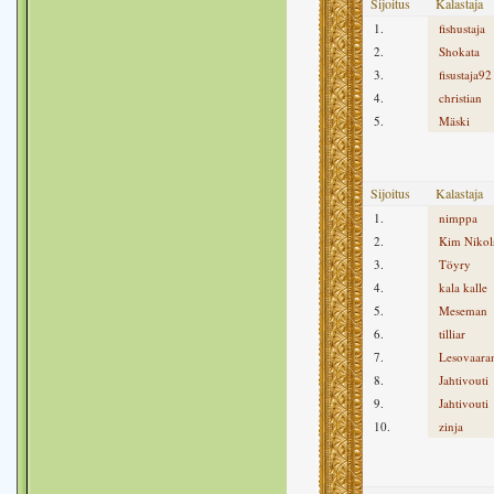
Sijoitus
Kalastaja
1.
fishustaja
2.
Shokata
3.
fisustaja92
4.
christian
5.
Mäski
Sijoitus
Kalastaja
1.
nimppa
2.
Kim Nikols
3.
Töyry
4.
kala kalle
5.
Meseman
6.
tilliar
7.
Lesovaara
8.
Jahtivouti
9.
Jahtivouti
10.
zinja