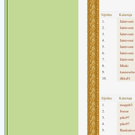
Sijoitus
Kalastaja
1.
Jahtivouti
2.
Jahtivouti
3.
Jahtivouti
4.
Jahtivouti
5.
Jahtivouti
6.
Jahtivouti
7.
Jahtivouti
8.
Mäski
9.
hannesolav
10.
ilkka81
Sijoitus
Kalastaja
1.
tuoppi63
2.
Jousse
3.
pike97
4.
pike97
5.
Haukiahv