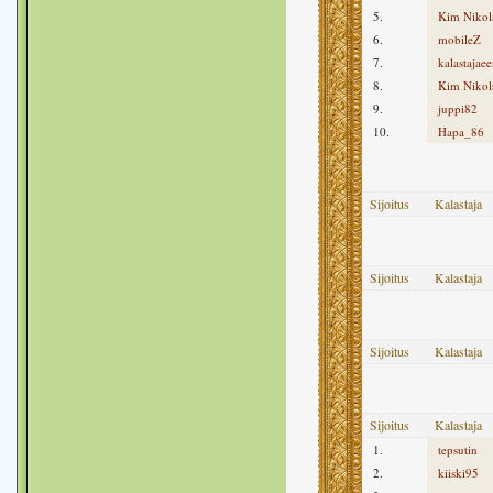
5.
Kim Nikols
6.
mobileZ
7.
kalastajae
8.
Kim Nikols
9.
juppi82
10.
Hapa_86
Sijoitus
Kalastaja
Sijoitus
Kalastaja
Sijoitus
Kalastaja
Sijoitus
Kalastaja
1.
tepsutin
2.
kiiski95