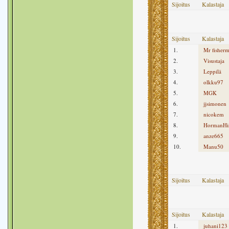
Sijoitus
Kalastaja
Sijoitus
Kalastaja
1.
Mr fisher
2.
Visustaja
3.
Leppilä
4.
olkku97
5.
MGK
6.
jjsimonen
7.
nicokem
8.
HormanHi
9.
anze665
10.
Manu50
Sijoitus
Kalastaja
Sijoitus
Kalastaja
1.
juhani123