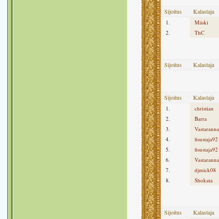
Sijoitus
Kalastaja
1.
Mäski
2.
ThC
Sijoitus
Kalastaja
Sijoitus
Kalastaja
1.
christian
2.
Barra
3.
Vastaranna
4.
fisustaja92
5.
fisustaja92
6.
Vastaranna
7.
djmick08
8.
Shokata
Sijoitus
Kalastaja