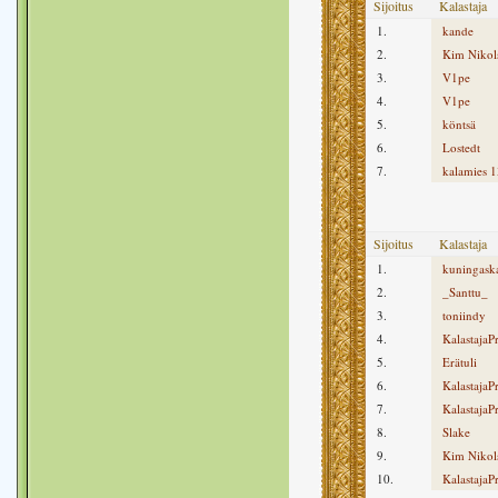
Sijoitus
Kalastaja
1.
kande
2.
Kim Nikols
3.
V1pe
4.
V1pe
5.
köntsä
6.
Lostedt
7.
kalamies 1
Sijoitus
Kalastaja
1.
kuningaska
2.
_Santtu_
3.
toniindy
4.
KalastajaP
5.
Erätuli
6.
KalastajaP
7.
KalastajaP
8.
Slake
9.
Kim Nikols
10.
KalastajaP