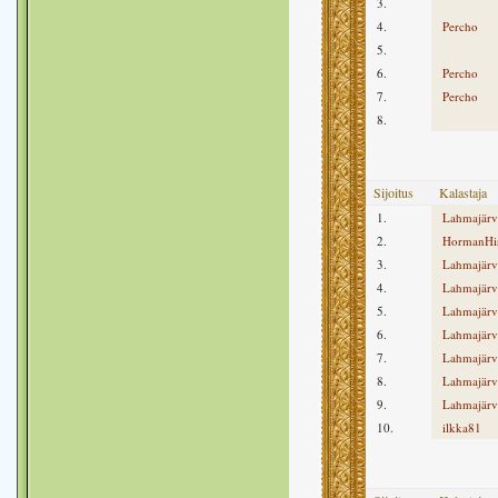
3.
4.
Percho
5.
6.
Percho
7.
Percho
8.
Sijoitus
Kalastaja
1.
Lahmajärv
2.
HormanHi
3.
Lahmajärv
4.
Lahmajärv
5.
Lahmajärv
6.
Lahmajärv
7.
Lahmajärv
8.
Lahmajärv
9.
Lahmajärv
10.
ilkka81