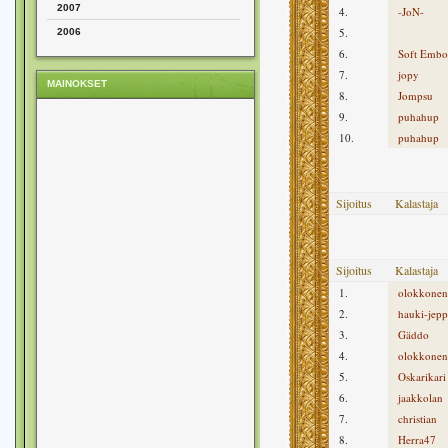
2007
4.
-JoN-
5.
2006
6.
Soft Embo
7.
jopy
MAINOKSET
8.
Jompsu
9.
puhahup
10.
puhahup
Sijoitus
Kalastaja
Sijoitus
Kalastaja
1.
olokkonen
2.
hauki-jepp
3.
Gäddo
4.
olokkonen
5.
Oskarikari
6.
jaakkolan
7.
christian
8.
Herra47