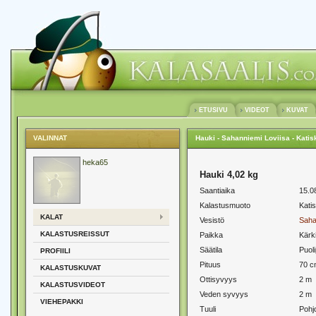
ETUSIVU
VIDEOT
KUVAT
VALINNAT
Hauki - Sahanniemi Loviisa - Katis
heka65
Hauki 4,02 kg
Saantiaika
15.0
Kalastusmuoto
Kati
KALAT
Vesistö
Saha
KALASTUSREISSUT
Paikka
Kärk
Säätila
Puoli
PROFIILI
Pituus
70 c
KALASTUSKUVAT
Ottisyvyys
2 m
KALASTUSVIDEOT
Veden syvyys
2 m
VIEHEPAKKI
Tuuli
Pohjo