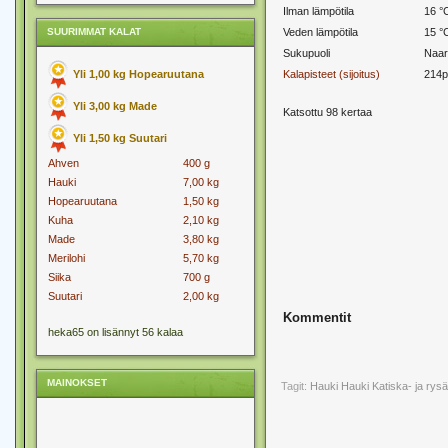
Ilman lämpötila
16 °
SUURIMMAT KALAT
Veden lämpötila
15 °
Sukupuoli
Naar
Yli 1,00 kg Hopearuutana
Kalapisteet (sijoitus)
214p
Yli 3,00 kg Made
Katsottu 98 kertaa
Yli 1,50 kg Suutari
Ahven
400 g
Hauki
7,00 kg
Hopearuutana
1,50 kg
Kuha
2,10 kg
Made
3,80 kg
Merilohi
5,70 kg
Siika
700 g
Suutari
2,00 kg
Kommentit
heka65 on lisännyt 56 kalaa
MAINOKSET
Tagit:
Hauki
Hauki Katiska- ja rys