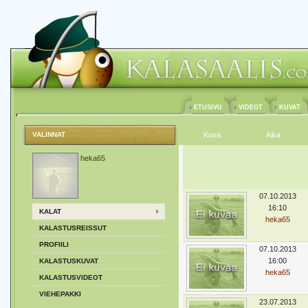
ETUSIVU
VIDEOT
KUVAT
VALINNAT
Kuva
Aika
heka65
07.10.2013
16:10
KALAT
heka65
KALASTUSREISSUT
PROFIILI
07.10.2013
16:00
KALASTUSKUVAT
heka65
KALASTUSVIDEOT
VIEHEPAKKI
23.07.2013