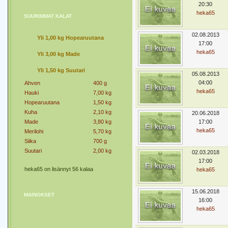
20:30
heka65
SUURIMMAT KALAT
02.08.2013
Yli 1,00 kg Hopearuutana
17:00
heka65
Yli 3,00 kg Made
Yli 1,50 kg Suutari
05.08.2013
04:00
Ahven
400 g
heka65
Hauki
7,00 kg
Hopearuutana
1,50 kg
Kuha
2,10 kg
20.06.2018
Made
3,80 kg
17:00
heka65
Merilohi
5,70 kg
Siika
700 g
Suutari
2,00 kg
02.03.2018
17:00
heka65 on lisännyt 56 kalaa
heka65
15.06.2018
MAINOKSET
16:00
heka65