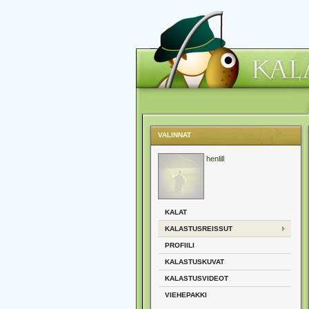
VALINNAT
henlill
KALAT
KALASTUSREISSUT
PROFIILI
KALASTUSKUVAT
KALASTUSVIDEOT
VIEHEPAKKI