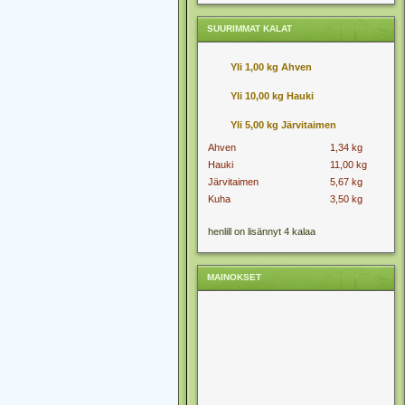
SUURIMMAT KALAT
Yli 1,00 kg Ahven
Yli 10,00 kg Hauki
Yli 5,00 kg Järvitaimen
Ahven
1,34 kg
Hauki
11,00 kg
Järvitaimen
5,67 kg
Kuha
3,50 kg
henlill on lisännyt 4 kalaa
MAINOKSET