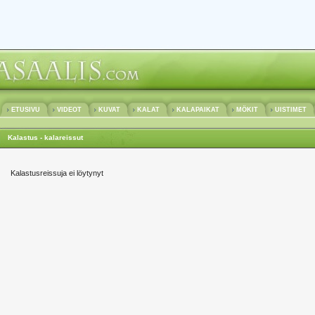
ETUSIVU
VIDEOT
KUVAT
KALAT
KALAPAIKAT
MÖKIT
UISTIMET
Kalastus - kalareissut
Kalastusreissuja ei löytynyt