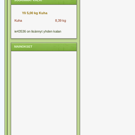
SUURIMMAT KALAT
Yli 5,00 kg Kuha
Kuha
8,39 kg
ie43536 on lisännyt yhden kalan
MAINOKSET