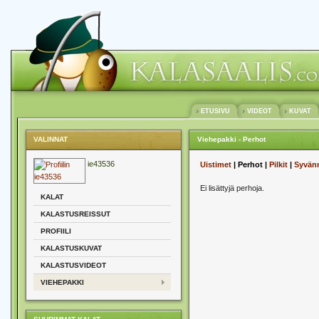
ETUSIVU
VIDEOT
KUVAT
VALINNAT
Viehepakki - Perhot
ie43536
Uistimet
| Perhot |
Pilkit
|
Syvän
Ei lisättyjä perhoja.
KALAT
KALASTUSREISSUT
PROFIILI
KALASTUSKUVAT
KALASTUSVIDEOT
VIEHEPAKKI