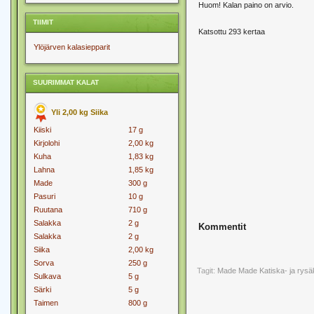
Huom! Kalan paino on arvio.
TIIMIT
Katsottu 293 kertaa
Ylöjärven kalasiepparit
SUURIMMAT KALAT
Yli 2,00 kg Siika
Kiiski
17 g
Kirjolohi
2,00 kg
Kuha
1,83 kg
Lahna
1,85 kg
Made
300 g
Pasuri
10 g
Ruutana
710 g
Salakka
2 g
Kommentit
Salakka
2 g
Siika
2,00 kg
Sorva
250 g
Tagit:
Made
Made Katiska- ja rysä
Sulkava
5 g
Särki
5 g
Taimen
800 g