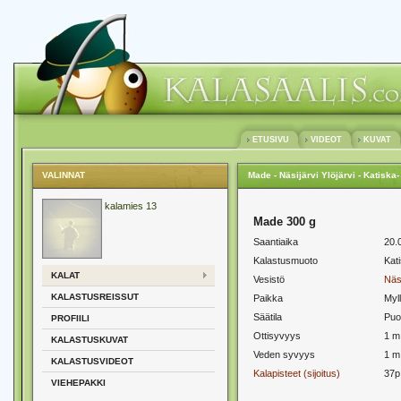
ETUSIVU
VIDEOT
KUVAT
VALINNAT
Made - Näsijärvi Ylöjärvi - Katiska
kalamies 13
Made 300 g
Saantiaika
20.
Kalastusmuoto
Kat
KALAT
Vesistö
Näsi
KALASTUSREISSUT
Paikka
Myl
Säätila
Puol
PROFIILI
Ottisyvyys
1 m
KALASTUSKUVAT
Veden syvyys
1 m
KALASTUSVIDEOT
Kalapisteet (sijoitus)
37p
VIEHEPAKKI