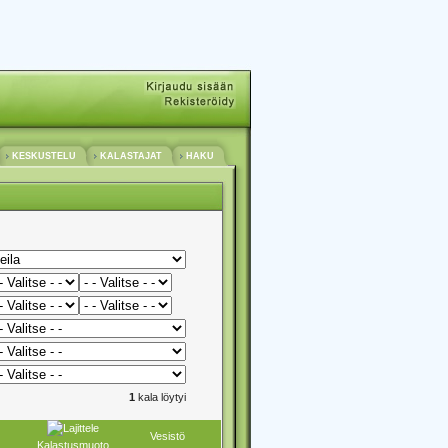
KESKUSTELU
KALASTAJAT
HAKU
1
kala löytyi
Vesistö
Kalastusmuoto