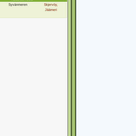
Syvänmeren
Skjervöy,
Jäämeri