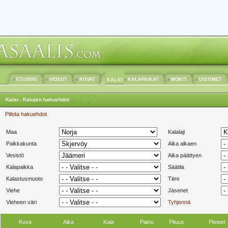
ETUSIVU
VIDEOT
KUVAT
KALAPAIKAT
MÖKIT
UISTIMET
KALAT
Kalat - Kalojen hakuehdot
Piilota hakuehdot
Maa
Kalalaji
Paikkakunta
Aika alkaen
Vesistö
Aika päättyen
Kalapaikka
Säätila
Kalastusmuoto
Tiimi
Viehe
Jäsenet
Vieheen väri
Tyhjennä
Kuva
Aika
Kala
Paino
Pituus
Pisteet