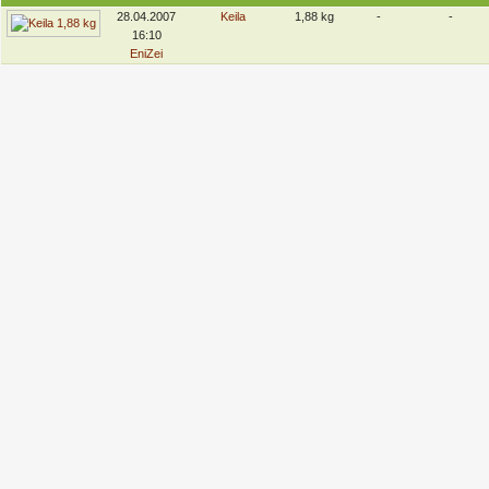
28.04.2007
Keila
1,88 kg
-
-
16:10
EniZei