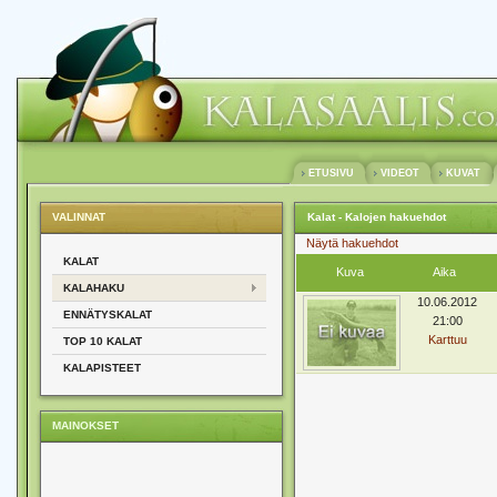
ETUSIVU
VIDEOT
KUVAT
VALINNAT
Kalat - Kalojen hakuehdot
Näytä hakuehdot
KALAT
Kuva
Aika
KALAHAKU
10.06.2012
ENNÄTYSKALAT
21:00
Karttuu
TOP 10 KALAT
KALAPISTEET
MAINOKSET