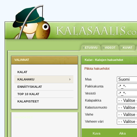
ETUSIVU
VIDEOT
KUVAT
VALINNAT
Kalat - Kalojen hakuehdot
Piilota hakuehdot
KALAT
Maa
KALAHAKU
Paikkakunta
ENNÄTYSKALAT
Vesistö
TOP 10 KALAT
Kalapaikka
KALAPISTEET
Kalastusmuoto
Viehe
MAINOKSET
Vieheen väri
Kuva
Aika