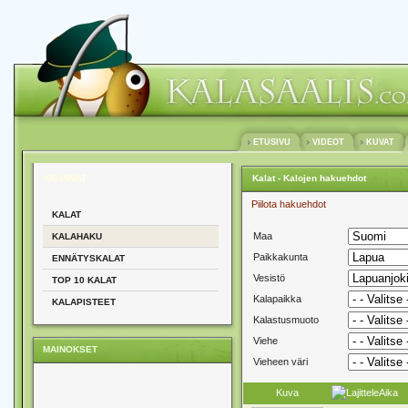
ETUSIVU
VIDEOT
KUVAT
VALINNAT
Kalat - Kalojen hakuehdot
Piilota hakuehdot
KALAT
Maa
KALAHAKU
Paikkakunta
ENNÄTYSKALAT
Vesistö
TOP 10 KALAT
Kalapaikka
KALAPISTEET
Kalastusmuoto
Viehe
MAINOKSET
Vieheen väri
Kuva
Aika