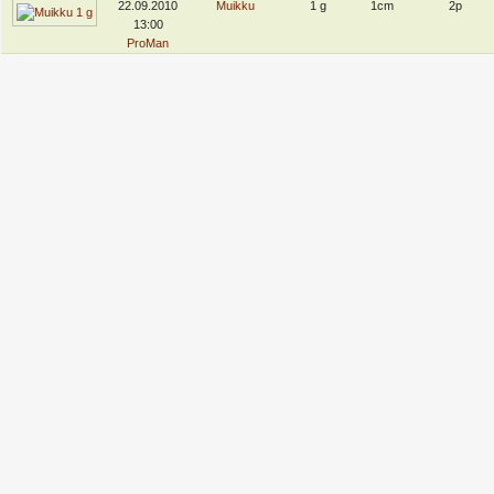
22.09.2010
Muikku
1 g
1cm
2p
13:00
ProMan