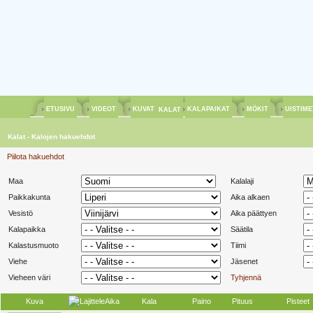
ETUSIVU
VIDEOT
KUVAT
KALAPAIKAT
MÖKIT
UISTIM
KALAT
Kalat - Kalojen hakuehdot
Piilota hakuehdot
Maa
Kalalaji
Paikkakunta
Aika alkaen
Vesistö
Aika päättyen
Kalapaikka
Säätila
Kalastusmuoto
Tiimi
Viehe
Jäsenet
Vieheen väri
Tyhjennä
Kuva
Aika
Kala
Paino
Pituus
Pisteet