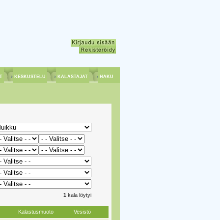
ET
KESKUSTELU
KALASTAJAT
HAKU
1
kala löytyi
Kalastusmuoto
Vesistö