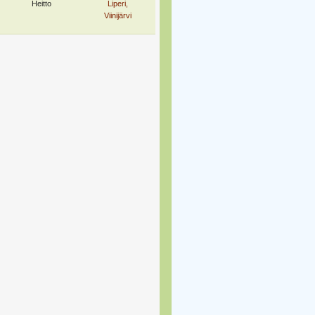
Heitto
Liperi,
Viinijärvi