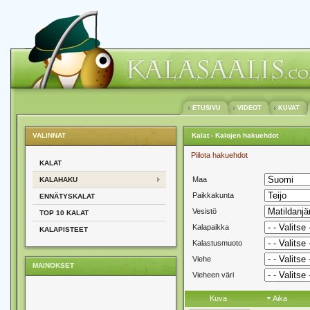
ETUSIVU
VIDEOT
KUVAT
VALINNAT
Kalat - Kalojen hakuehdot
Piilota hakuehdot
KALAT
Maa
KALAHAKU
Paikkakunta
ENNÄTYSKALAT
Vesistö
TOP 10 KALAT
Kalapaikka
KALAPISTEET
Kalastusmuoto
Viehe
MAINOKSET
Vieheen väri
Kuva
Aika