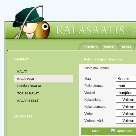
ETUSIVU
VIDEOT
KUVAT
VALINNAT
Kalat - Kalojen hakuehdot
Piilota hakuehdot
KALAT
Maa
KALAHAKU
Paikkakunta
ENNÄTYSKALAT
Vesistö
TOP 10 KALAT
Kalapaikka
KALAPISTEET
Kalastusmuoto
Viehe
MAINOKSET
Vieheen väri
Kuva
Aika