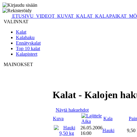
ETUSIVU
VIDEOT
KUVAT
KALAT
KALAPAIKAT
MÖ
VALINNAT
Kalat
Kalahaku
Ennätyskalat
Top 10 kalat
Kalapisteet
MAINOKSET
Kalat - Kalojen ha
Näytä hakuehdot
Kuva
Kala
Pai
Aika
26.05.2006
Hauki
9,50
16:00