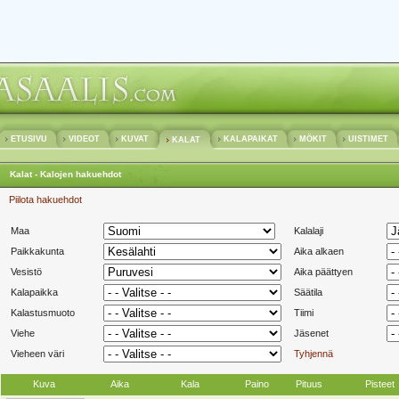
ETUSIVU
VIDEOT
KUVAT
KALAPAIKAT
MÖKIT
UISTIMET
KALAT
Kalat - Kalojen hakuehdot
Piilota hakuehdot
Maa
Kalalaji
Paikkakunta
Aika alkaen
Vesistö
Aika päättyen
Kalapaikka
Säätila
Kalastusmuoto
Tiimi
Viehe
Jäsenet
Vieheen väri
Tyhjennä
Kuva
Aika
Kala
Paino
Pituus
Pisteet