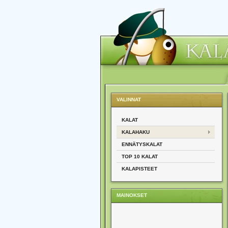
VALINNAT
KALAT
KALAHAKU
ENNÄTYSKALAT
TOP 10 KALAT
KALAPISTEET
MAINOKSET