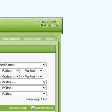
KESKUSTELU
KALASTAJAT
HAKU
Kaloja löytyi
6
kpl
Kalastusmuoto
Vesistö