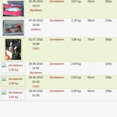
25.06.2010
Järvitaimen
3,67 kg
63cm
362p
19:15
Mynttinen
07.09.2013
Järvitaimen
2,18 kg
58cm
215p
16:00
juketsu
02.07.2016
Järvitaimen
3,86 kg
75cm
380p
15:00
CaGi
28.05.2010
Järvitaimen
2,00 kg
-
197p
11:55
Mynttinen
28.06.2015
Järvitaimen
2,60 kg
60cm
256p
01:00
CaGi
28.06.2015
Järvitaimen
2,60 kg
60cm
256p
01:00