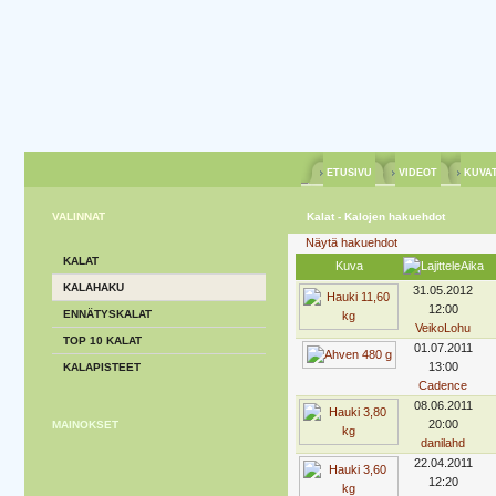
ETUSIVU
VIDEOT
KUVA
VALINNAT
Kalat - Kalojen hakuehdot
Näytä hakuehdot
KALAT
Kuva
Aika
KALAHAKU
31.05.2012
12:00
ENNÄTYSKALAT
VeikoLohu
TOP 10 KALAT
01.07.2011
13:00
KALAPISTEET
Cadence
08.06.2011
20:00
MAINOKSET
danilahd
22.04.2011
12:20