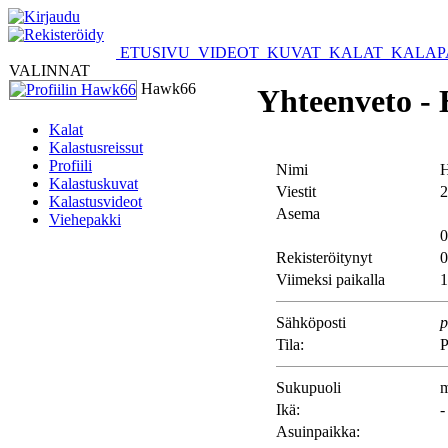
ETUSIVU
VIDEOT
KUVAT
KALAT
KALAP
VALINNAT
Hawk66
Yhteenveto -
Kalat
Kalastusreissut
Profiili
Nimi
Kalastuskuvat
Viestit
2
Kalastusvideot
Asema
Viehepakki
0
Rekisteröitynyt
0
Viimeksi paikalla
1
Sähköposti
p
Tila:
P
Sukupuoli
m
Ikä:
-
Asuinpaikka: