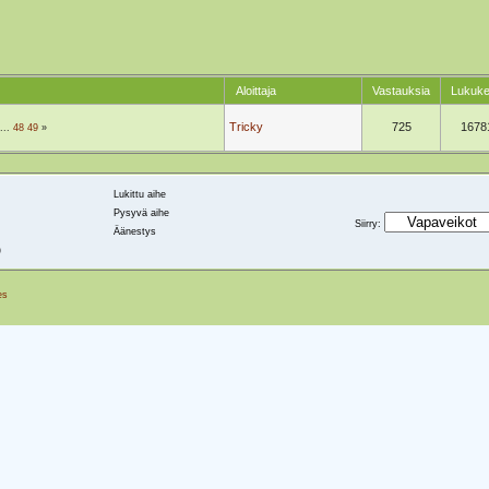
Aloittaja
Vastauksia
Lukuke
Tricky
725
1678
...
48
49
»
Lukittu aihe
Pysyvä aihe
Siirry
:
Äänestys
)
es