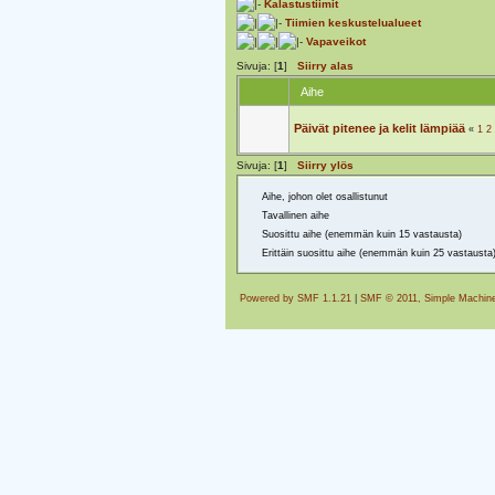
Kalastustiimit
Tiimien keskustelualueet
Vapaveikot
Sivuja: [
1
]
Siirry alas
Aihe
Päivät pitenee ja kelit lämpiää
«
1
2
Sivuja: [
1
]
Siirry ylös
Aihe, johon olet osallistunut
Tavallinen aihe
Suosittu aihe (enemmän kuin 15 vastausta)
Erittäin suosittu aihe (enemmän kuin 25 vastausta
Powered by SMF 1.1.21
|
SMF © 2011, Simple Machin