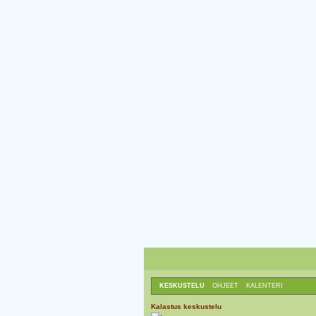
KESKUSTELU
OHJEET
KALENTERI
Kalastus keskustelu