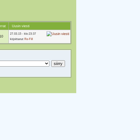
rrat
Uusin viesti
27.03.15 - klo:23:37
10
kirjoittanut
Re-Fill