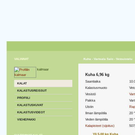
VALINNAT
Kuha - Vartsala Salo - Vetouistelu
kalmaar
Kuha 6,96 kg
Saantiaika
10.
KALAT
Kalastusmuoto
Veto
KALASTUSREISSUT
Vesistö
Vart
PROFIILI
Paikka
Var
KALASTUSKUVAT
Uistin
Rap
KALASTUSVIDEOT
Ilman lämpötila
20 
Veden lämpötila
20 
VIEHEPAKKI
Kalapisteet (sijoitus)
507
Yli 5,00 kg Kuha