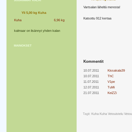
SUURIMMAT KALAT
Vartsalan läheltä meresta!
Yli 5,00 kg Kuha
Katsottu 912 kertaa
Kuha
6,96 kg
kalmaar on lisännyt yhden kalan
MAINOKSET
Kommentit
10.07.2011
Kissakala39
10.07.2011
ThC
11.07.2011
V1pe
12.07.2011
TuMi
21.07.2011
KeiZZi
Tagit:
Kuha
Kuha Vetouistelu
Vetou