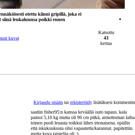
äköisesti otettu kiinni gripillä, joka ei
t siinä leukaluunsa poikki ennen
Katsottu
43
muut kuvat
kertaa
Kirjaudu sisään
tai
rekisteröidy
lisätäksesi kommentin
saatiin fisher95:n kanssa keväällä outo tapaus. kala
painoi 5,10 kg mutta oli 96 cm pitkä, armottoman laiha
toinen puoli leuasta roikkui lähes irtonaisena. epäilin
että iskukoukusta olisi vapautettu/karannut. papitettiin.
mutta kova taistelija oli :)