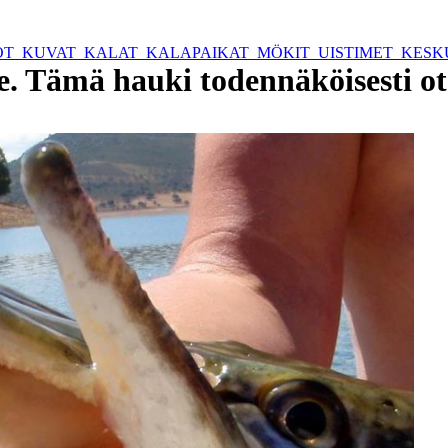
OT
KUVAT
KALAT
KALAPAIKAT
MÖKIT
UISTIMET
KESK
. Tämä hauki todennäköisesti ot