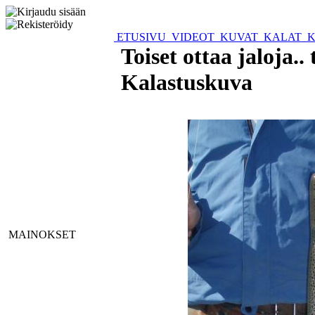
ETUSIVU
VIDEOT
KUVAT
KALAT
K
Toiset ottaa jaloja.. 
Kalastuskuva
MAINOKSET