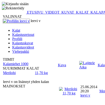
ETUSIVU
VIDEOT
KUVAT
KALAT
KALAP
VALINNAT
leevi v
Kalat
Kalastusreissut
Profiili
Kalastuskuvat
Kalastusvideot
Viehepakki
TIIMIT
Kalamiehet 1000
Kuva
Kala
Aika
SUURIMMAT KALAT
Merilohi
11,70 kg
leevi v on lisännyt yhden kalan
MAINOKSET
25.06.2014
20:20
Mer
leevi v