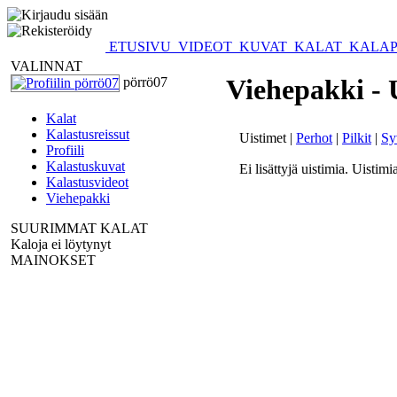
ETUSIVU
VIDEOT
KUVAT
KALAT
KALAP
VALINNAT
Viehepakki - 
pörrö07
Kalat
Kalastusreissut
Uistimet |
Perhot
|
Pilkit
|
Sy
Profiili
Kalastuskuvat
Ei lisättyjä uistimia. Uistimi
Kalastusvideot
Viehepakki
SUURIMMAT KALAT
Kaloja ei löytynyt
MAINOKSET