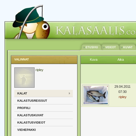
ETUSIVU
VIDEOT
KUVAT
VALINNAT
Kuva
Aika
ripley
29.04.2011
07:30
KALAT
ripley
KALASTUSREISSUT
PROFIILI
KALASTUSKUVAT
KALASTUSVIDEOT
VIEHEPAKKI