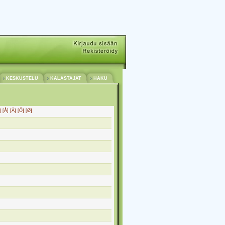
KESKUSTELU
KALASTAJAT
HAKU
]
[Å]
[Ä]
[Ö]
[Ø]