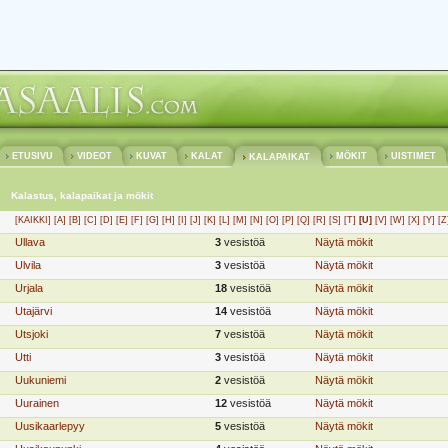
ETUSIVU
VIDEOT
KUVAT
KALAT
MÖKIT
UISTIMET
KALAPAIKAT
Kalastus, kalapaikat ja mökit
[KAIKKI]
[A]
[B]
[C]
[D]
[E]
[F]
[G]
[H]
[I]
[J]
[K]
[L]
[M]
[N]
[O]
[P]
[Q]
[R]
[S]
[T]
[U]
[V]
[W]
[X]
[Y]
[Z
Ullava
3
vesistöä
Näytä mökit
Ulvila
3
vesistöä
Näytä mökit
Urjala
18
vesistöä
Näytä mökit
Utajärvi
14
vesistöä
Näytä mökit
Utsjoki
7
vesistöä
Näytä mökit
Utti
3
vesistöä
Näytä mökit
Uukuniemi
2
vesistöä
Näytä mökit
Uurainen
12
vesistöä
Näytä mökit
Uusikaarlepyy
5
vesistöä
Näytä mökit