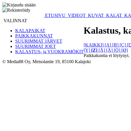
ETUSIVU
VIDEOT
KUVAT
KALAT
KA
VALINNAT
Kalastus, k
KALAPAIKAT
PAIKKAKUNNAT
SUURIMMAT JÄRVET
[KAIKKI]
[A]
[B]
[C]
[
SUURIMMAT JOET
[Y]
[Z]
[Å]
[Ä]
[Ö]
[Ø]
KALASTUS- ja VUOKRAMÖKIT
Paikkakuntia ei löytynyt.
© Media88 Oy, Metsolantie 19, 85100 Kalajoki