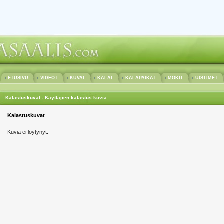
ETUSIVU
VIDEOT
KUVAT
KALAT
KALAPAIKAT
MÖKIT
UISTIMET
Kalastuskuvat - Käyttäjien kalastus kuvia
Kalastuskuvat
Kuvia ei löytynyt.