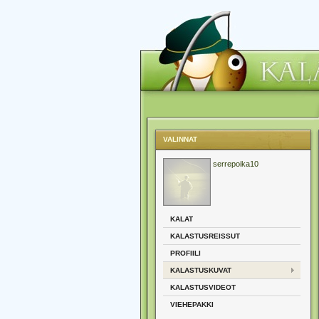
VALINNAT
serrepoika10
KALAT
KALASTUSREISSUT
PROFIILI
KALASTUSKUVAT
KALASTUSVIDEOT
VIEHEPAKKI