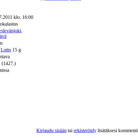
7.2011 klo. 16:00
tokalastus
slevänjoki,
ävä
cm
Lotto
15 g
rtava
 (1427.)
missa
Kirjaudu sisään
tai
rekisteröidy
lisätäksesi kommenti