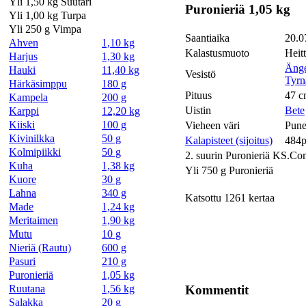
Yli 1,50 kg Suutari
Puronieriä 1,05 kg
Yli 1,00 kg Turpa
Yli 250 g Vimpa
Saantiaika
20.0
Ahven
1,10 kg
Kalastusmuoto
Heit
Harjus
1,30 kg
Änge
Hauki
11,40 kg
Vesistö
Tyrn
Härkäsimppu
180 g
Pituus
47 
Kampela
200 g
Uistin
Bete
Karppi
12,20 kg
Kiiski
100 g
Vieheen väri
Pune
Kivinilkka
50 g
Kalapisteet (sijoitus)
484p
Kolmipiikki
50 g
2. suurin Puronieriä KS.Co
Kuha
1,38 kg
Yli 750 g Puronieriä
Kuore
30 g
Lahna
340 g
Katsottu 1261 kertaa
Made
1,24 kg
Meritaimen
1,90 kg
Mutu
10 g
Nieriä (Rautu)
600 g
Pasuri
210 g
Puronieriä
1,05 kg
Kommentit
Ruutana
1,56 kg
Salakka
20 g