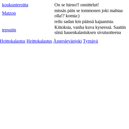
koukunteroitta
On se hieno!! onnittelut!
missäs päin se tommonen joki mahtaa
Matzon
olla!? komia:)
reilu sadan km päässä kajaanista.
Kiitoksia, vanha kuva kyseessä. Saatiin
tepsutin
siinä hauenkalastuksen sivutuotteena
Heittokalastus
Heittokalastus
Ängeslevänjoki
Tyrnävä