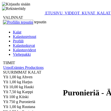
ETUSIVU
VIDEOT
KUVAT
KALA
VALINNAT
tepsutin
Kalat
Kalastusreissut
Profiili
Kalastuskuvat
Kalastusvideot
Viehepakki
TIIMIT
UrpoErämies Productions
SUURIMMAT KALAT
Yli 1,00 kg Ahven
Yli 1,00 kg Harjus
Yli 10,00 kg Hauki
Puronieriä - 
Yli 7,50 kg Karppi
Yli 100 g Kiiski
Yli 750 g Puronieriä
Yli 1,00 kg Ruutana