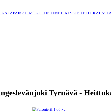
T
KALAPAIKAT
MÖKIT
UISTIMET
KESKUSTELU
KALASTA
Ängeslevänjoki Tyrnävä - Heittok