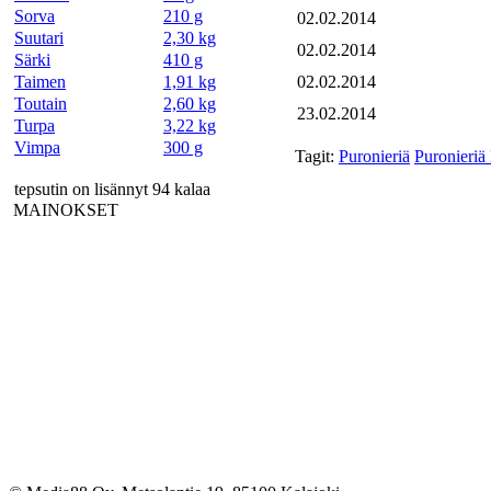
Sorva
210 g
02.02.2014
Suutari
2,30 kg
02.02.2014
Särki
410 g
Taimen
1,91 kg
02.02.2014
Toutain
2,60 kg
23.02.2014
Turpa
3,22 kg
Vimpa
300 g
Tagit:
Puronieriä
Puronieriä 
tepsutin on lisännyt 94 kalaa
MAINOKSET