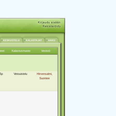
KESKUSTELU
KALASTAJAT
HAKU
teet
Kalastusmuoto
Vesistö
5p
Vetouistelu
Hirvensalmi,
Suontee