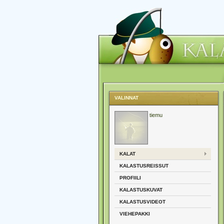
VALINNAT
tiemu
KALAT
KALASTUSREISSUT
PROFIILI
KALASTUSKUVAT
KALASTUSVIDEOT
VIEHEPAKKI