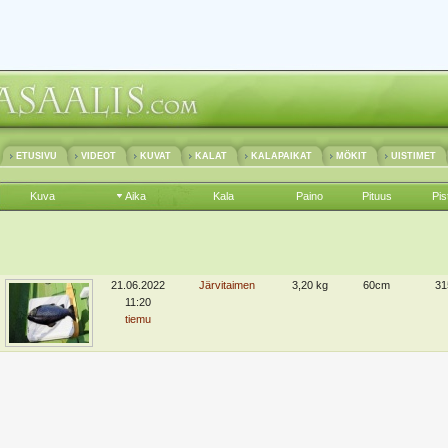
ETUSIVU
VIDEOT
KUVAT
KALAT
KALAPAIKAT
MÖKIT
UISTIMET
Kuva
Aika
Kala
Paino
Pituus
Pis
21.06.2022
Järvitaimen
3,20 kg
60cm
31
11:20
tiemu