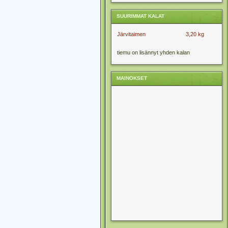
SUURIMMAT KALAT
Järvitaimen
3,20 kg
tiemu on lisännyt yhden kalan
MAINOKSET